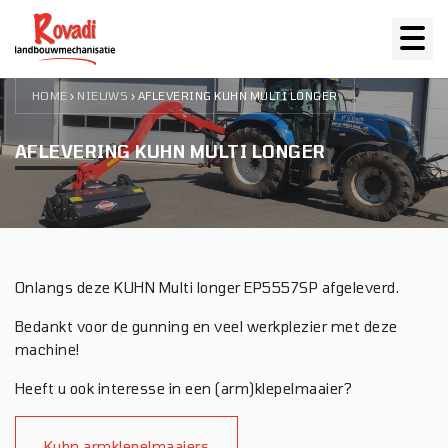
HOME
NIEUWS
›
›
AFLEVERING KUHN MULTI LONGER
AFLEVERING KUHN MULTI LONGER
Onlangs deze KUHN Multi longer EP5557SP afgeleverd.
Bedankt voor de gunning en veel werkplezier met deze
machine!
Heeft u ook interesse in een (arm)klepelmaaier?
Kuhn armklepelmaaiers