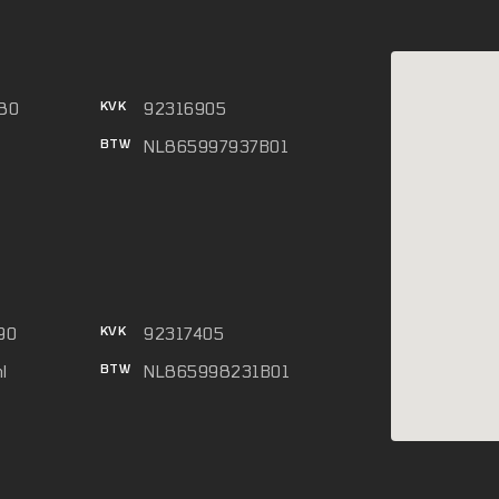
KVK
680
92316905
BTW
NL865997937B01
KVK
90
92317405
BTW
l
NL865998231B01