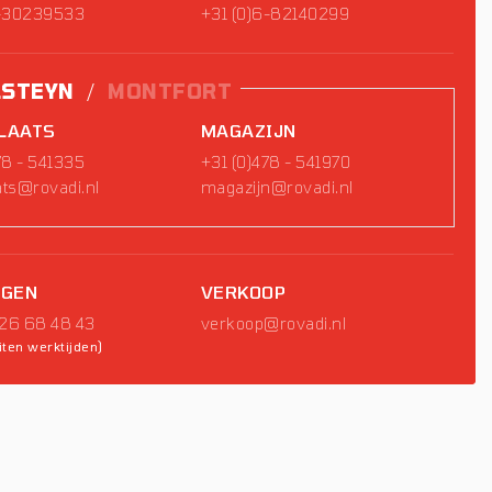
6-30239533
+31 (0)6-82140299
LSTEYN
/
MONTFORT
LAATS
MAGAZIJN
78 - 541335
+31 (0)478 - 541970
ts@rovadi.nl
magazijn@rovadi.nl
NGEN
VERKOOP
 26 68 48 43
verkoop@rovadi.nl
iten werktijden)