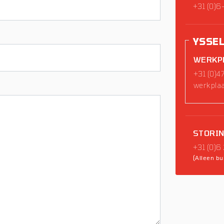
+31 (0)
YSSE
WERKP
+31 (0)4
werkplaa
STORI
+31 (0)6
(Alleen bu