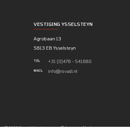
VESTIGING YSSELSTEYN
Agrobaan 13
5813 EB Ysselsteyn
TEL
+31 (0)478 - 541680
MAIL
info@rovadi.nl
Privacyverklaring
© 2026 Rovadi Ysselsteyn