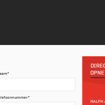
DIRE
OPNE
aam*
elefoonnummer*
RALPH