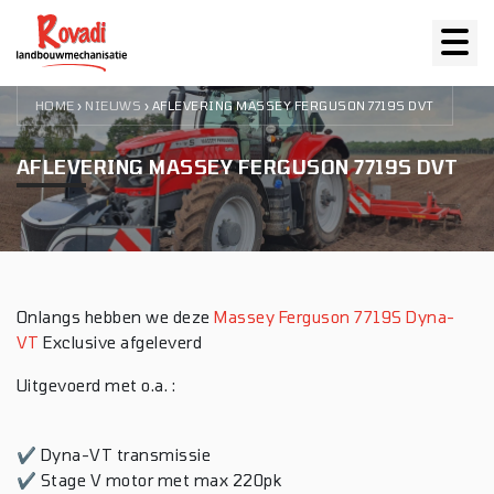
HOME
NIEUWS
›
›
AFLEVERING MASSEY FERGUSON 7719S DVT
AFLEVERING MASSEY FERGUSON 7719S DVT
Onlangs hebben we deze
Massey Ferguson 7719S Dyna-
VT
Exclusive afgeleverd
Uitgevoerd met o.a. :
✔ Dyna-VT transmissie
✔ Stage V motor met max 220pk