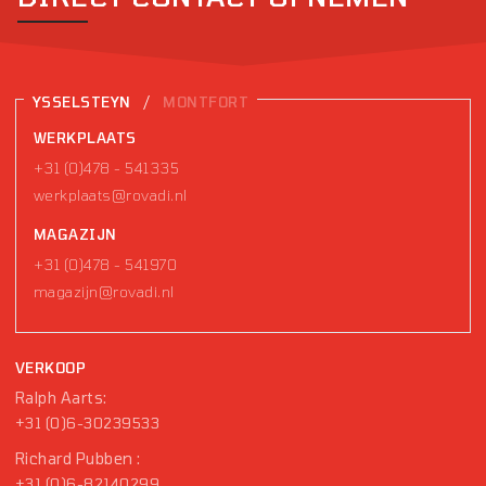
/
YSSELSTEYN
MONTFORT
WERKPLAATS
+31 (0)478 - 541335
werkplaats@rovadi.nl
MAGAZIJN
+31 (0)478 - 541970
magazijn@rovadi.nl
VERKOOP
Ralph Aarts:
+31 (0)6-30239533
Richard Pubben :
+31 (0)6-82140299