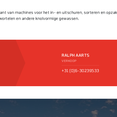
kant van machines voor het in- en uitschuren, sorteren en opza
 wortelen en andere knolvormige gewassen.
RALPH AARTS
VERKOOP
+31 (0)6-30239533