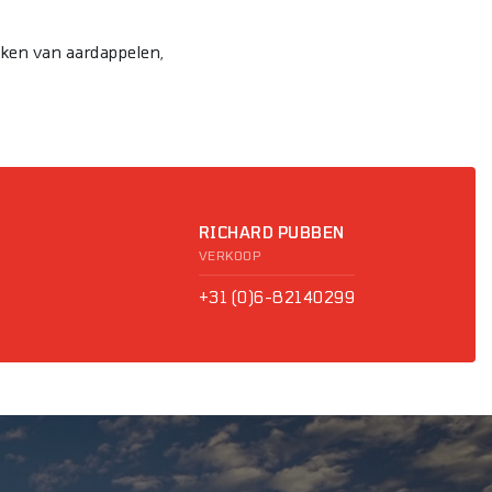
kken van aardappelen,
RICHARD PUBBEN
VERKOOP
+31 (0)6-82140299