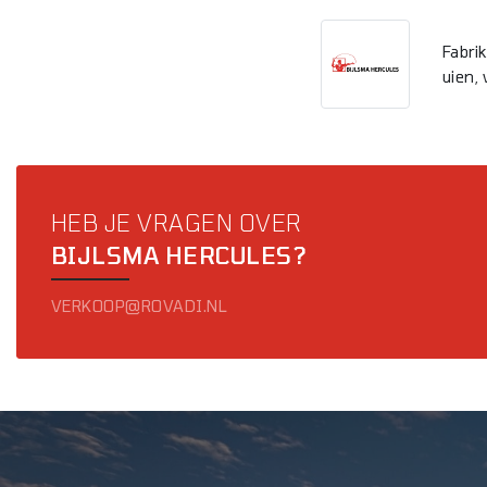
Fabri
uien,
HEB JE VRAGEN OVER
BIJLSMA HERCULES?
VERKOOP@ROVADI.NL