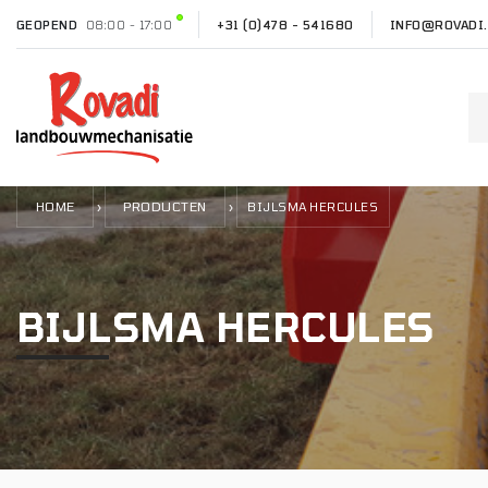
GEOPEND
08:00 - 17:00
+31 (0)478 - 541680
INFO@ROVADI.
HOME
PRODUCTEN
›
›
BIJLSMA HERCULES
BIJLSMA HERCULES