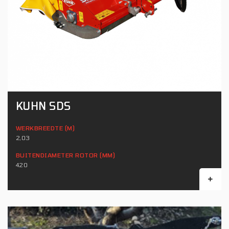
KUHN SDS
WERKBREEDTE (M)
2,03
BUITENDIAMETER ROTOR (MM)
420