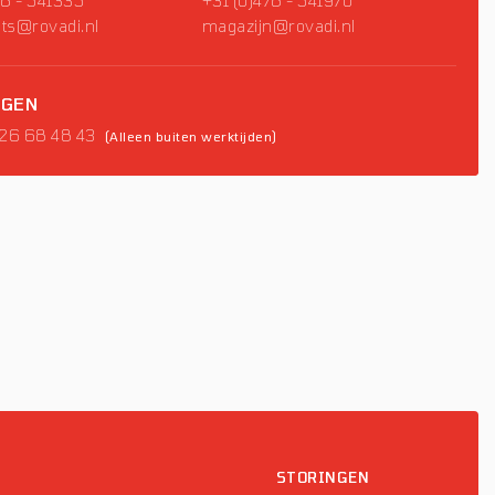
78 - 541335
+31 (0)478 - 541970
ts@rovadi.nl
magazijn@rovadi.nl
NGEN
 26 68 48 43
(Alleen buiten werktijden)
P
STORINGEN