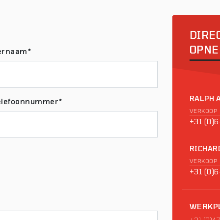
DIRE
OPNE
ernaam*
RALPH 
elefoonnummer*
VERKOOP
+31 (0)
RICHAR
VERKOOP
+31 (0)
WERKP