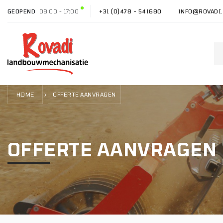
GEOPEND
08:00 - 17:00
+31 (0)478 - 541680
INFO@ROVADI.
HOME
›
OFFERTE AANVRAGEN
OFFERTE AANVRAGEN