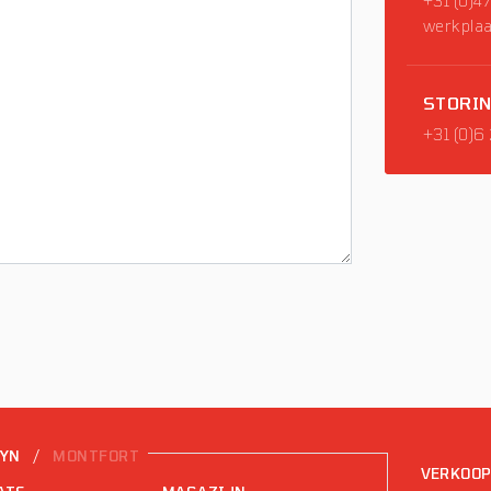
+31 (0)4
werkplaa
STORI
+31 (0)6
/
EYN
MONTFORT
VERKOO