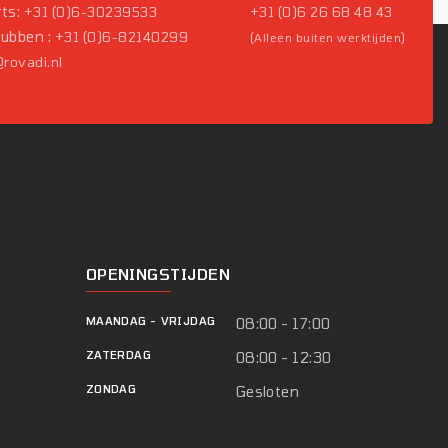
ts:
+31 (0)6-30239533
+31 (0)6 26 68 48 43
Pubben :
+31 (0)6-82140299
(Alleen buiten werktijden)
rovadi.nl
OPENINGSTIJDEN
MAANDAG
-
VRIJDAG
08:00 - 17:00
ZATERDAG
08:00 - 12:30
ZONDAG
Gesloten