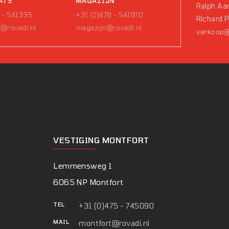
ATS
MAGAZIJN
Ralph Aar
 - 541335
+31 (0)478 - 541970
Richard 
@rovadi.nl
magazijn@rovadi.nl
verkoop@
VESTIGING MONTFORT
Lemmensweg 1
6065 NP Montfort
TEL
+31 (0)475 - 745090
MAIL
montfort@rovadi.nl