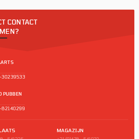
CT CONTACT
MEN?
AARTS
6-30239533
D PUBBEN
6-82140299
LAATS
MAGAZIJN