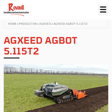
HOME
›
PRODUCTEN
›
AGXEED
›
AGXEED AGBOT 5.115T2
AGXEED AGBOT
5.115T2