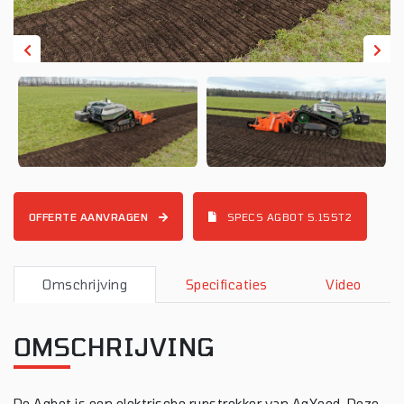
OFFERTE AANVRAGEN
SPECS AGBOT 5.155T2
Omschrijving
Specificaties
Video
OMSCHRIJVING
De Agbot is een elektrische rupstrekker van AgXeed. Deze