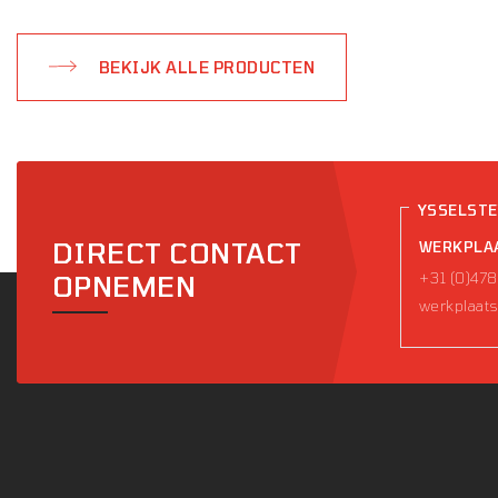
BEKIJK ALLE PRODUCTEN
YSSELST
DIRECT CONTACT
WERKPLA
+31 (0)478
OPNEMEN
werkplaats