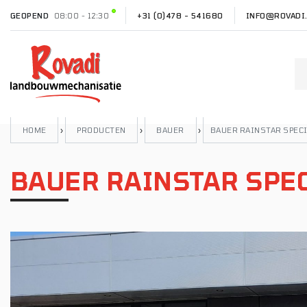
GEOPEND
08:00 - 12:30
+31 (0)478 - 541680
INFO@ROVADI
HOME
›
PRODUCTEN
›
BAUER
›
BAUER RAINSTAR SPEC
BAUER RAINSTAR SPE