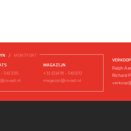
/
EYN
MONTFORT
VERKOO
ATS
MAGAZIJN
Ralph Aar
 - 541335
+31 (0)478 - 541970
Richard 
@rovadi.nl
magazijn@rovadi.nl
verkoop@