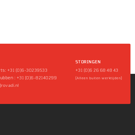
P
STORINGEN
ts:
+31 (0)6-30239533
+31 (0)6 26 68 48 43
Pubben :
+31 (0)6-82140299
(Alleen buiten werktijden)
rovadi.nl