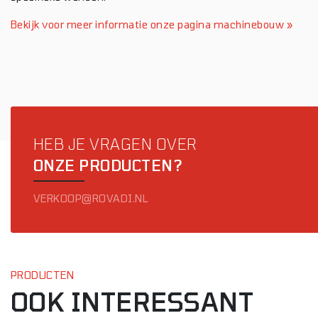
Bekijk voor meer informatie onze pagina machinebouw »
HEB JE VRAGEN OVER
ONZE PRODUCTEN?
VERKOOP@ROVADI.NL
PRODUCTEN
OOK INTERESSANT