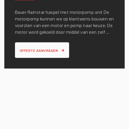
Bauer Rainstar haspel met motorpomp unit De
motorpomp kunnen we op klantwens bouwen en
voorzien van een motor en pomp naar keuze. De
motor word gekoeld door middel van een zelf ...
OFFERTE AANVRAGEN