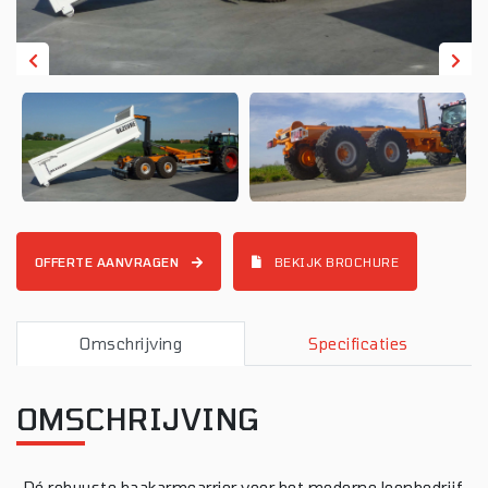
OFFERTE AANVRAGEN
BEKIJK BROCHURE
Omschrijving
Specificaties
OMSCHRIJVING
,,Dé robuuste haakarmcarrier voor het moderne loonbedrijf,