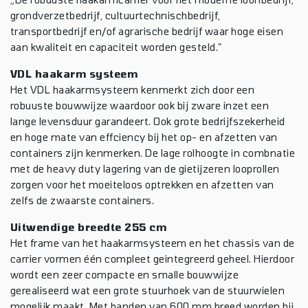
grondverzetbedrijf, cultuurtechnischbedrijf,
transportbedrijf en/of agrarische bedrijf waar hoge eisen
aan kwaliteit en capaciteit worden gesteld.”
VDL haakarm systeem
Het VDL haakarmsysteem kenmerkt zich door een
robuuste bouwwijze waardoor ook bij zware inzet een
lange levensduur garandeert. Ook grote bedrijfszekerheid
en hoge mate van effciency bij het op- en afzetten van
containers zijn kenmerken. De lage rolhoogte in combnatie
met de heavy duty lagering van de gietijzeren looprollen
zorgen voor het moeiteloos optrekken en afzetten van
zelfs de zwaarste containers.
Uitwendige breedte 255 cm
Het frame van het haakarmsysteem en het chassis van de
carrier vormen één compleet geintegreerd geheel. Hierdoor
wordt een zeer compacte en smalle bouwwijze
gerealiseerd wat een grote stuurhoek van de stuurwielen
mogelijk maakt. Met banden van 600 mm breed worden bij