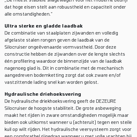
dat hoge eisen stelt aan robuustheid en capaciteit onder
alle omstandigheden.”
Ultra sterke en gladde laadbak
De combinatie van staalplaten zijwanden en volledig
afgelaste stalen rongen geven de laadbak van de
Silocruiser ongeëvenaarde vormvastheid. Door deze
constructie hebben de zijwanden over de lengte slechts
één profilering waardoor de binnenzijde van de laadbak
nagenoeg glad is. Dit in combinatie met de mechanisch
aangedreven bodemketting zorgt dat ook zware en/of
vastzittende lading snel kan worden gelost.
Hydraulische driehoeksvering
De hydraulische driekhoeksvering geeft de DEZEURE
Silocruiser de hoogste stabiliteit. De grote asbeweging
maakt het rijden in zware omstandigheden mogelijk maar
bieden ook uitkomst wanneer u (achteruit) tegen een steile
kuil op wilt rijden. Het hydraulische veersysteem zorgt voor
een comforatbel rijgedrag wanneer u met volle vrachten bij