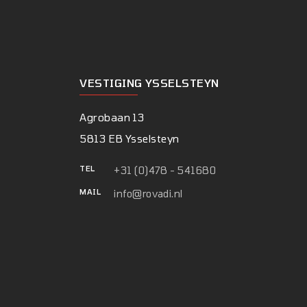
VESTIGING YSSELSTEYN
Agrobaan 13
5813 EB Ysselsteyn
TEL
+31 (0)478 - 541680
MAIL
info@rovadi.nl