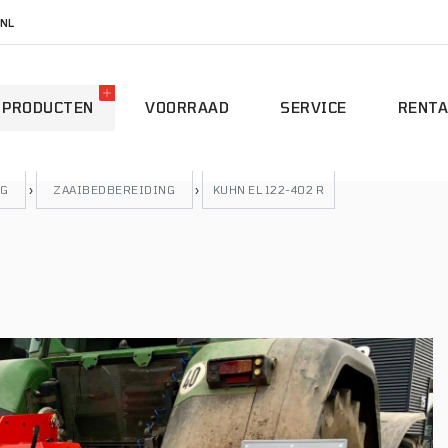
NL
PRODUCTEN
VOORRAAD
SERVICE
RENTA
NG
›
ZAAIBEDBEREIDING
›
KUHN EL 122-402 R