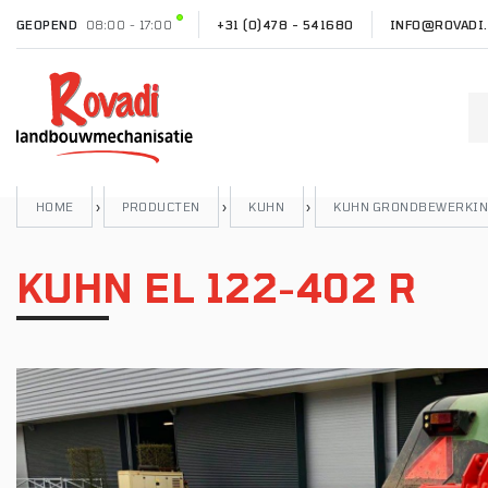
GEOPEND
08:00 - 17:00
+31 (0)478 - 541680
INFO@ROVADI.
HOME
›
PRODUCTEN
›
KUHN
›
KUHN GRONDBEWERKI
KUHN EL 122-402 R