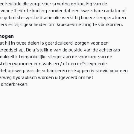
irculatie die zorgt voor smering en koeling van de
 voor efficiënte koeling zonder dat een kwetsbare radiator of
e gebruikte synthetische olie werkt bij hogere temperaturen
lters en zijn gescheiden om kruisbesmetting te voorkomen.
rmogen
t hij in twee delen is gearticuleerd, zorgen voor een
gereedschap. De afstelling van de positie van de achterkap
kkelijk toegankelijke slinger aan de voorkant van de
tellen wanneer een wals en / of een geïntegreerde
Het ontwerp van de scharnieren en kappen is stevig voor een
erweg hydraulisch worden uitgevoerd om het
e onderbreken.