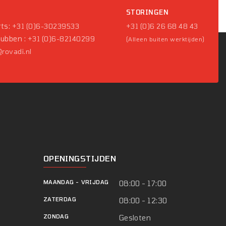
P
STORINGEN
ts:
+31 (0)6-30239533
+31 (0)6 26 68 48 43
Pubben :
+31 (0)6-82140299
(Alleen buiten werktijden)
rovadi.nl
OPENINGSTIJDEN
MAANDAG
-
VRIJDAG
08:00 - 17:00
ZATERDAG
08:00 - 12:30
ZONDAG
Gesloten