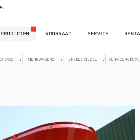
NL
PRODUCTEN
VOORRAAD
SERVICE
RENTA
ACHINES
›
MENGWAGENS
›
ENKELE VIJZEL
›
KUHN EUROMIX I