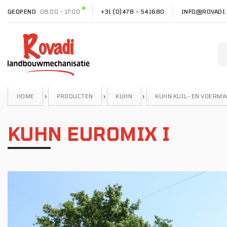
GEOPEND
08:00 - 17:00
+31 (0)478 - 541680
INFO@ROVADI.
HOME
›
PRODUCTEN
›
KUHN
›
KUHN KUIL- EN VOERM
KUHN EUROMIX I