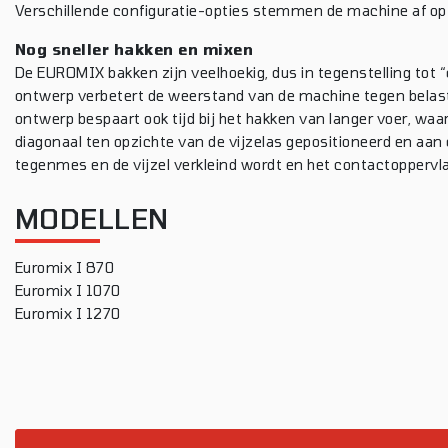
Verschillende configuratie-opties stemmen de machine af op
Nog sneller hakken en mixen
De EUROMIX bakken zijn veelhoekig, dus in tegenstelling tot 
ontwerp verbetert de weerstand van de machine tegen belasting
ontwerp bespaart ook tijd bij het hakken van langer voer, wa
diagonaal ten opzichte van de vijzelas gepositioneerd en aa
tegenmes en de vijzel verkleind wordt en het contactoppervla
MODELLEN
Euromix I 870
Euromix I 1070
Euromix I 1270