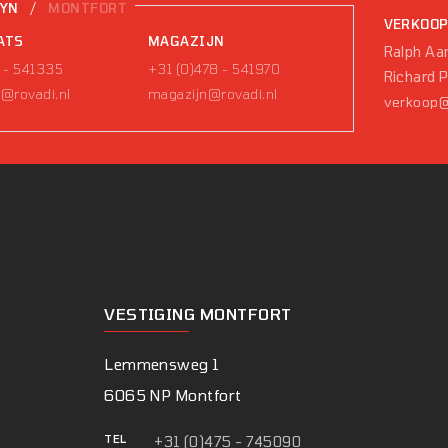
/
EYN
MONTFORT
VERKOO
ATS
MAGAZIJN
Ralph Aar
 - 541335
+31 (0)478 - 541970
Richard 
@rovadi.nl
magazijn@rovadi.nl
verkoop@
VESTIGING MONTFORT
Lemmensweg 1
6065 NP Montfort
TEL
+31 (0)475 - 745090