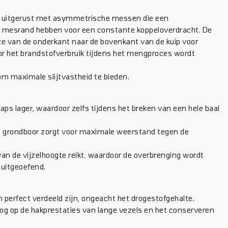
s uitgerust met asymmetrische messen die een
de mesrand hebben voor een constante koppeloverdracht. De
ijze van de onderkant naar de bovenkant van de kuip voor
r het brandstofverbruik tijdens het mengproces wordt
om maximale slijtvastheid te bieden.
s lager, waardoor zelfs tijdens het breken van een hele baal
e grondboor zorgt voor maximale weerstand tegen de
van de vijzelhoogte reikt, waardoor de overbrenging wordt
 uitgeoefend.
perfect verdeeld zijn, ongeacht het drogestofgehalte.
g op de hakprestaties van lange vezels en het conserveren