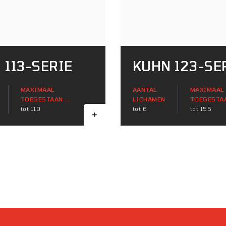
 113-SERIE
KUHN 123-SE
MAXIMAAL
AANTAL
MAXIMAAL
TOEGESTAAN ​​
LICHAMEN
TOEGESTAAN
TRACTORVERMOGEN
tot 110
tot 6
TRACTORV
tot 155
(KW)
(KW)