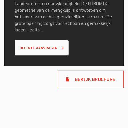
Laadcomfort en nauwkeurigheid! De EUROMIX-
geometrie van de mengkuip is ontworpen om
het laden van de bak gemakkelijker te maken. De
grote opening zorgt voor schoon en gemakkelijk
laden - zelfs ...
OFFERTE AANVRAGEN
BEKIJK BROCHURE