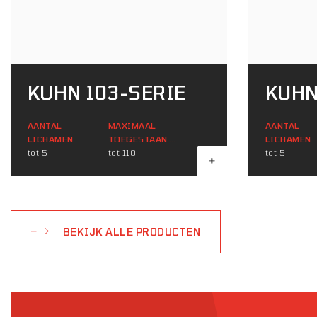
KUHN 103-SERIE
KUHN
AANTAL
MAXIMAAL
AANTAL
LICHAMEN
TOEGESTAAN ​​
LICHAMEN
tot 5
TRACTORVERMOGEN
tot 110
tot 5
(KW)
BEKIJK ALLE PRODUCTEN