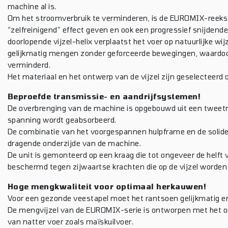
machine al is.
Om het stroomverbruik te verminderen, is de EUROMIX-reek
“zelfreinigend” effect geven en ook een progressief snijden
doorlopende vijzel-helix verplaatst het voer op natuurlijke w
gelijkmatig mengen zonder geforceerde bewegingen, waardoo
verminderd.
Het materiaal en het ontwerp van de vijzel zijn geselecteerd 
Beproefde transmissie- en aandrijfsystemen!
De overbrenging van de machine is opgebouwd uit een tweetrap
spanning wordt geabsorbeerd.
De combinatie van het voorgespannen hulpframe en de solid
dragende onderzijde van de machine.
De unit is gemonteerd op een kraag die tot ongeveer de helft 
beschermd tegen zijwaartse krachten die op de vijzel worden
Hoge mengkwaliteit voor optimaal herkauwen!
Voor een gezonde veestapel moet het rantsoen gelijkmatig en 
De mengvijzel van de EUROMIX-serie is ontworpen met het oo
van natter voer zoals maïskuilvoer.