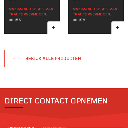
MAXIMAAL TOEGESTAAN ​​
MAXIMAAL TOEGESTAAN ​​
TRACTORVERMOGEN
TRACTORVERMOGEN
(KW)
tot 155
(KW)
tot 198
BEKIJK ALLE PRODUCTEN
DIRECT CONTACT OPNEMEN