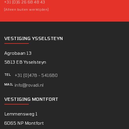
+31 (0)6 26 68 48 43
(Alleen buiten werktijden)
VESTIGING YSSELSTEYN
Agrobaan 13
5813 EB Ysselsteyn
TEL
+31 (0)478 - 541680
MAIL
info@rovadi.nl
VESTIGING MONTFORT
Lemmensweg 1
6065 NP Montfort