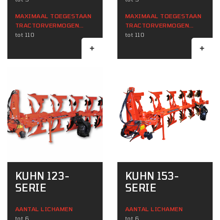
MAXIMAAL TOEGESTAAN ​​
MAXIMAAL TOEGESTAAN ​​
TRACTORVERMOGEN
TRACTORVERMOGEN
(KW)
tot 110
(KW)
tot 110
KUHN 123-
KUHN 153-
SERIE
SERIE
AANTAL LICHAMEN
AANTAL LICHAMEN
tot 6
tot 6