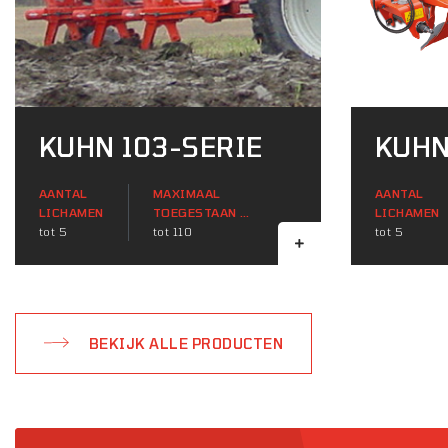
KUHN 103-SERIE
KUHN
AANTAL
MAXIMAAL
AANTAL
LICHAMEN
TOEGESTAAN ​​
LICHAMEN
tot 5
TRACTORVERMOGEN
tot 110
tot 5
(KW)
BEKIJK ALLE PRODUCTEN