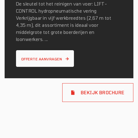
De sleutel tot het reinigen van voer: LIFT-
CONTROL hydropneumatische vering
Verkrijgbaar in vijf werkbreedtes (2,67 m tot
4,35 m), dit assortiment is ideaal voor
middelgrote tot grote boerderijen en
loonwerkers. ...
OFFERTE AANVRAGEN
BEKIJK BROCHURE