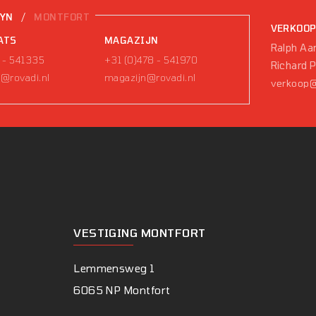
/
EYN
MONTFORT
VERKOO
ATS
MAGAZIJN
Ralph Aar
 - 541335
+31 (0)478 - 541970
Richard 
@rovadi.nl
magazijn@rovadi.nl
verkoop@
VESTIGING MONTFORT
Lemmensweg 1
6065 NP Montfort