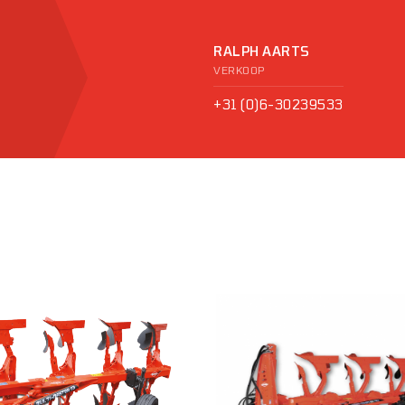
RALPH AARTS
VERKOOP
+31 (0)6-30239533