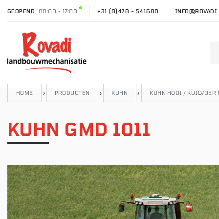
GEOPEND
08:00 - 17:00
+31 (0)478 - 541680
INFO@ROVADI.
HOME
›
PRODUCTEN
›
KUHN
›
KUHN HOOI / KUILVOER
KUHN GMD 1011