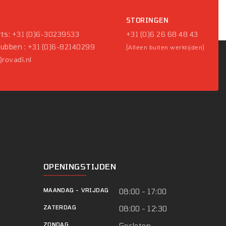
P
STORINGEN
ts:
+31 (0)6-30239533
+31 (0)6 26 68 48 43
Pubben :
+31 (0)6-82140299
(Alleen buiten werktijden)
rovadi.nl
OPENINGSTIJDEN
MAANDAG
-
VRIJDAG
08:00 - 17:00
ZATERDAG
08:00 - 12:30
ZONDAG
Gesloten