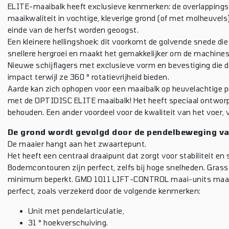
ELITE-maaibalk heeft exclusieve kenmerken: de overlappingszo
maaikwaliteit in vochtige, kleverige grond (of met molheuvel
einde van de herfst worden geoogst.
Een kleinere hellingshoek: dit voorkomt de golvende snede di
snellere hergroei en maakt het gemakkelijker om de machines
Nieuwe schijflagers met exclusieve vorm en bevestiging die 
impact terwijl ze 360 ​​° rotatievrijheid bieden.
Aarde kan zich ophopen voor een maaibalk op heuvelachtige p
met de OPTIDISC ELITE maaibalk! Het heeft speciaal ontworp
behouden. Een ander voordeel voor de kwaliteit van het voer, 
De grond wordt gevolgd door de pendelbeweging va
De maaier hangt aan het zwaartepunt.
Het heeft een centraal draaipunt dat zorgt voor stabiliteit en 
Bodemcontouren zijn perfect, zelfs bij hoge snelheden. Gra
minimum beperkt. GMD 1011 LIFT-CONTROL maai-units maaie
perfect, zoals verzekerd door de volgende kenmerken:
Unit met pendelarticulatie,
31 ° hoekverschuiving.