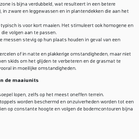
ne is bijna verdubbeld, wat resulteert in een betere
s), in zware en leggewassen en in plantendekken die aan het
e typisch is voor kort maaien. Het stimuleert ook homogene en
 die volgen aan te passen.
de messen stevig op hun plaats houden in geval van een
ercelen of in natte en plakkerige omstandigheden, maar niet
en skids om het glijden te verbeteren en de grasmat te
vooral in moeilijke omstandigheden.
n de maaiunits
soepel lopen, zelfs op het meest oneffen terrein.
sstoppels worden beschermd en onzuiverheden worden tot een
n op constante hoogte en volgen de bodemcontouren bijna