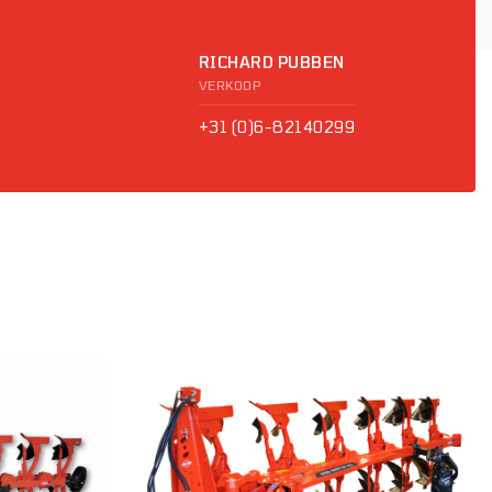
RICHARD PUBBEN
VERKOOP
+31 (0)6-82140299