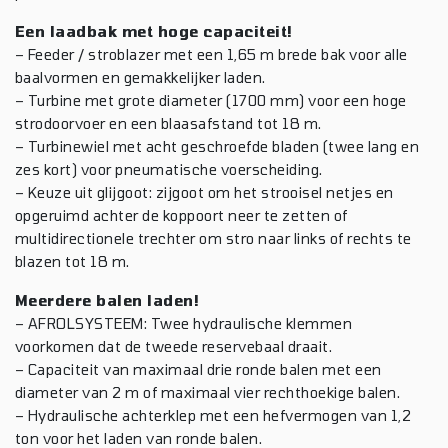
Een laadbak met hoge capaciteit!
– Feeder / stroblazer met een 1,65 m brede bak voor alle
baalvormen en gemakkelijker laden.
– Turbine met grote diameter (1700 mm) voor een hoge
strodoorvoer en een blaasafstand tot 18 m.
– Turbinewiel met acht geschroefde bladen (twee lang en
zes kort) voor pneumatische voerscheiding.
– Keuze uit glijgoot: zijgoot om het strooisel netjes en
opgeruimd achter de koppoort neer te zetten of
multidirectionele trechter om stro naar links of rechts te
blazen tot 18 m.
Meerdere balen laden!
– AFROLSYSTEEM: Twee hydraulische klemmen
voorkomen dat de tweede reservebaal draait.
– Capaciteit van maximaal drie ronde balen met een
diameter van 2 m of maximaal vier rechthoekige balen.
– Hydraulische achterklep met een hefvermogen van 1,2
ton voor het laden van ronde balen.