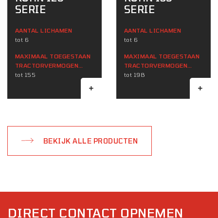
SERIE
SERIE
AANTAL LICHAMEN
AANTAL LICHAMEN
tot 6
tot 6
MAXIMAAL TOEGESTAAN ​​
MAXIMAAL TOEGESTAAN ​​
TRACTORVERMOGEN
TRACTORVERMOGEN
(KW)
tot 155
(KW)
tot 198
BEKIJK ALLE PRODUCTEN
DIRECT CONTACT OPNEMEN