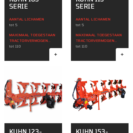
SERIE
SERIE
AANTAL LICHAMEN
AANTAL LICHAMEN
tot 5
tot 5
MAXIMAAL TOEGESTAAN ​​
MAXIMAAL TOEGESTAAN ​​
TRACTORVERMOGEN
TRACTORVERMOGEN
(KW)
tot 110
(KW)
tot 110
KUHN 123-
KUHN 153-