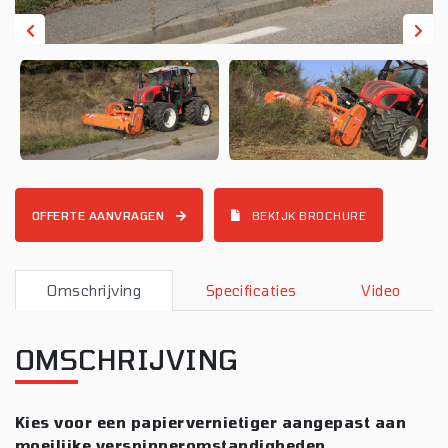
OFFERTE AANVRAGEN
BEKIJK BROCHURE
Omschrijving
Specificaties
Video
OMSCHRIJVING
Kies voor een papiervernietiger aangepast aan
moeilijke versnipperomstandigheden