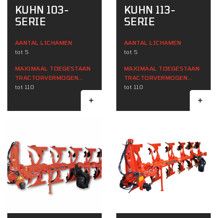
KUHN 103-
KUHN 113-
SERIE
SERIE
AANTAL LICHAMEN
AANTAL LICHAMEN
tot 5
tot 5
MAXIMAAL TOEGESTAAN ​​
MAXIMAAL TOEGESTAAN ​​
TRACTORVERMOGEN
TRACTORVERMOGEN
(KW)
tot 110
(KW)
tot 110