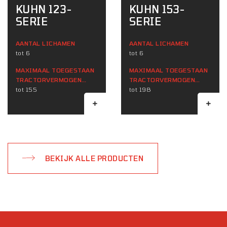
KUHN 123-
KUHN 153-
SERIE
SERIE
AANTAL LICHAMEN
AANTAL LICHAMEN
tot 6
tot 6
MAXIMAAL TOEGESTAAN ​​
MAXIMAAL TOEGESTAAN ​​
TRACTORVERMOGEN
TRACTORVERMOGEN
(KW)
tot 155
(KW)
tot 198
BEKIJK ALLE PRODUCTEN