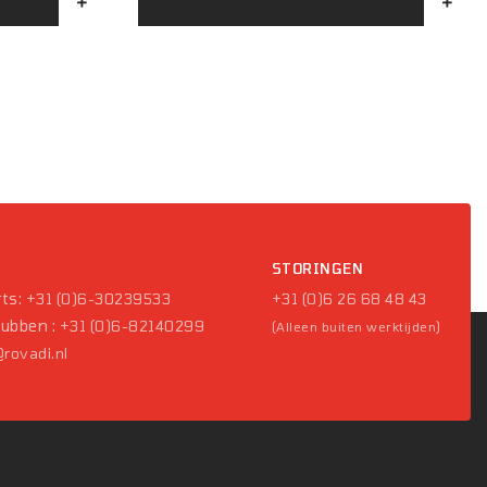
(KW)
P
STORINGEN
ts:
+31 (0)6-30239533
+31 (0)6 26 68 48 43
Pubben :
+31 (0)6-82140299
(Alleen buiten werktijden)
rovadi.nl