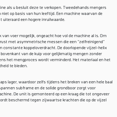
ine als u besluit deze te verkopen. Tweedehands mengers
n niet op basis van hun leeftijd. Een machine waarvan de
t uiteraard een hogere inruilwaarde.
k van voer mogelijk, ongeacht hoe vol de machine al is. Om
gerust met asymmetrische messen die een “zelfreinigend”
n constante koppeloverdracht. De doorlopende vijzel-helix
de bovenkant van de kuip voor gelijkmatig mengen zonder
dens het mengproces wordt verminderd. Het materiaal en het
heid te bieden.
s lager, waardoor zelfs tijdens het breken van een hele baal
spannen subframe en de solide grondboor zorgt voor
hine. De unit is gemonteerd op een kraag die tot ongeveer
wordt beschermd tegen zijwaartse krachten die op de vijzel