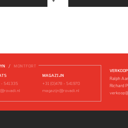
(KW)
(KW)
/
EYN
MONTFORT
VERKOO
ATS
MAGAZIJN
Ralph Aar
 - 541335
+31 (0)478 - 541970
Richard 
@rovadi.nl
magazijn@rovadi.nl
verkoop@