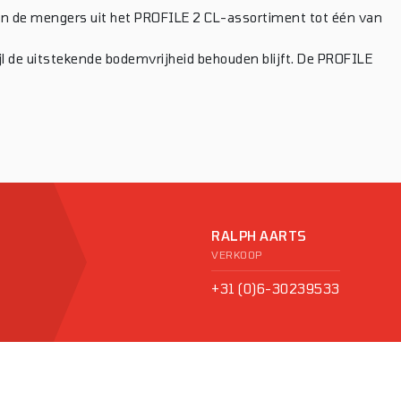
en de mengers uit het PROFILE 2 CL-assortiment tot één van
jl de uitstekende bodemvrijheid behouden blijft. De PROFILE
RALPH AARTS
VERKOOP
+31 (0)6-30239533