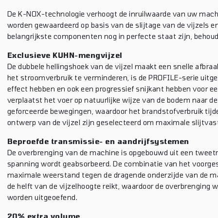
De K-NOX-technologie verhoogt de inruilwaarde van uw mach
worden gewaardeerd op basis van de slijtage van de vijzels e
belangrijkste componenten nog in perfecte staat zijn, behoud
Exclusieve KUHN-mengvijzel
De dubbele hellingshoek van de vijzel maakt een snelle afbraa
het stroomverbruik te verminderen, is de PROFILE-serie uit
effect hebben en ook een progressief snijkant hebben voor ee
verplaatst het voer op natuurlijke wijze van de bodem naar 
geforceerde bewegingen, waardoor het brandstofverbruik tij
ontwerp van de vijzel zijn geselecteerd om maximale slijtvast
Beproefde transmissie- en aandrijfsystemen
De overbrenging van de machine is opgebouwd uit een tweetrap
spanning wordt geabsorbeerd. De combinatie van het voorge
maximale weerstand tegen de dragende onderzijde van de mac
de helft van de vijzelhoogte reikt, waardoor de overbrenging 
worden uitgeoefend.
20% extra volume