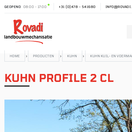
GEOPEND
08:00 - 17:00
+31 (0)478 - 541680
INFO@ROVADI.
HOME
›
PRODUCTEN
›
KUHN
›
KUHN KUIL- EN VOERM
KUHN PROFILE 2 CL