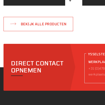
(KW)
BEKIJK ALLE PRODUCTEN
YSSELST
DIRECT CONTACT
WERKPLA
+31 (0)478
OPNEMEN
werkplaats