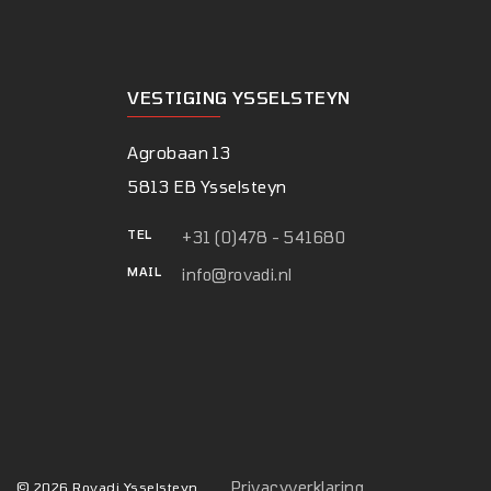
VESTIGING YSSELSTEYN
Agrobaan 13
5813 EB Ysselsteyn
TEL
+31 (0)478 - 541680
MAIL
info@rovadi.nl
Privacyverklaring
© 2026 Rovadi Ysselsteyn