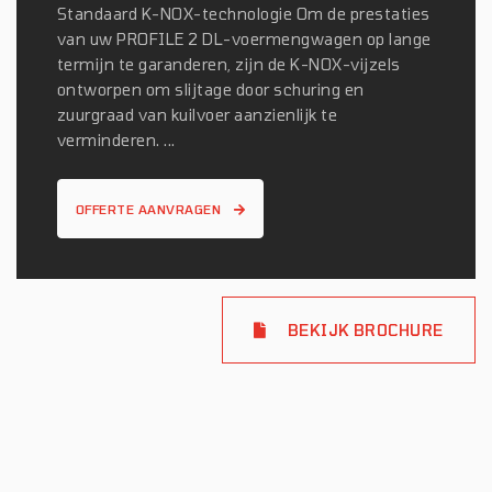
Standaard K-NOX-technologie Om de prestaties
van uw PROFILE 2 DL-voermengwagen op lange
termijn te garanderen, zijn de K-NOX-vijzels
ontworpen om slijtage door schuring en
zuurgraad van kuilvoer aanzienlijk te
verminderen. ...
OFFERTE AANVRAGEN
BEKIJK BROCHURE