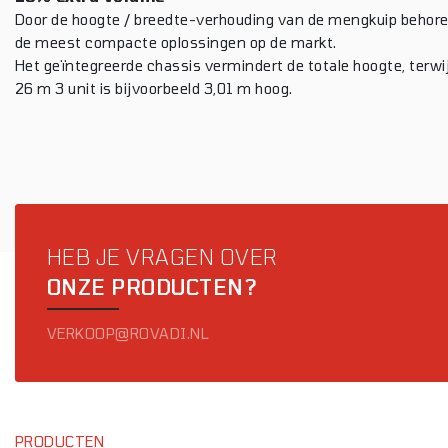
Door de hoogte / breedte-verhouding van de mengkuip behor
de meest compacte oplossingen op de markt.
Het geïntegreerde chassis vermindert de totale hoogte, terwi
26 m 3 unit is bijvoorbeeld 3,01 m hoog.
HEB JE VRAGEN OVER
ONZE PRODUCTEN?
VERKOOP@ROVADI.NL
PRODUCTEN