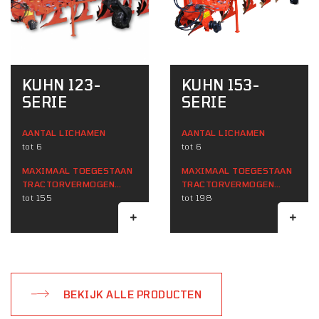
KUHN 123-
KUHN 153-
SERIE
SERIE
AANTAL LICHAMEN
AANTAL LICHAMEN
tot 6
tot 6
MAXIMAAL TOEGESTAAN ​​
MAXIMAAL TOEGESTAAN ​​
TRACTORVERMOGEN
TRACTORVERMOGEN
(KW)
tot 155
(KW)
tot 198
BEKIJK ALLE PRODUCTEN