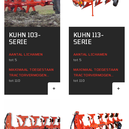
KUHN 103-
KUHN 113-
SERIE
SERIE
AANTAL LICHAMEN
AANTAL LICHAMEN
tot 5
tot 5
MAXIMAAL TOEGESTAAN ​​
MAXIMAAL TOEGESTAAN ​​
TRACTORVERMOGEN
TRACTORVERMOGEN
(KW)
tot 110
(KW)
tot 110