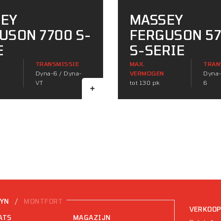
EY
MASSEY
USON 7700 S-
FERGUSON 5
E
S-SERIE
TRANSMISSIE
MAX.
TRAN
Dyna-6 / Dyna-
VERMOGEN
Dyna-
VT
tot 130 pk
6
/
EYN
MONTFORT
VERKOO
ATS
MAGAZIJN