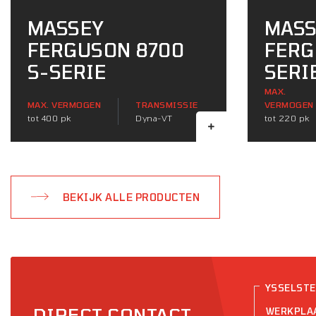
MASSEY
MASS
FERGUSON 8700
FERG
S-SERIE
SERI
MAX.
MAX. VERMOGEN
TRANSMISSIE
VERMOGEN
tot 400 pk
Dyna-VT
tot 220 pk
BEKIJK ALLE PRODUCTEN
YSSELST
DIRECT CONTACT
WERKPLA