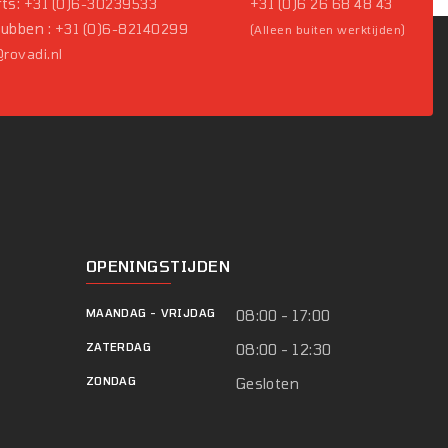
ts:
+31 (0)6-30239533
+31 (0)6 26 68 48 43
Pubben :
+31 (0)6-82140299
(Alleen buiten werktijden)
rovadi.nl
OPENINGSTIJDEN
MAANDAG
-
VRIJDAG
08:00 - 17:00
ZATERDAG
08:00 - 12:30
ZONDAG
Gesloten