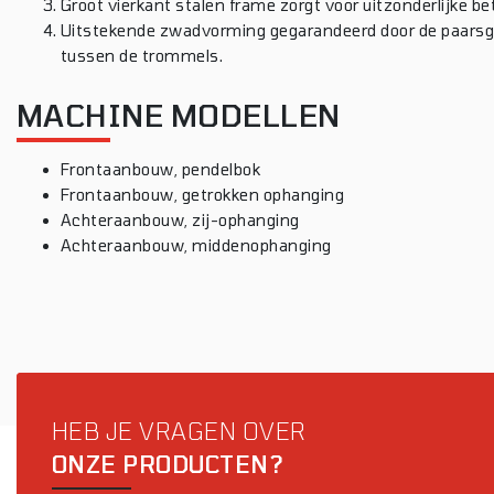
Groot vierkant stalen frame zorgt voor uitzonderlijke b
Uitstekende zwadvorming gegarandeerd door de paarsg
tussen de trommels.
MACHINE MODELLEN
Frontaanbouw, pendelbok
Frontaanbouw, getrokken ophanging
Achteraanbouw, zij-ophanging
Achteraanbouw, middenophanging
HEB JE VRAGEN OVER
ONZE PRODUCTEN?