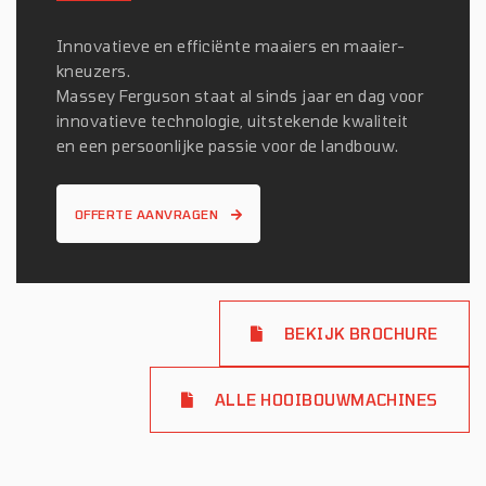
Innovatieve en efficiënte maaiers en maaier-
kneuzers.
Massey Ferguson staat al sinds jaar en dag voor
innovatieve technologie, uitstekende kwaliteit
en een persoonlijke passie voor de landbouw.
OFFERTE AANVRAGEN
BEKIJK BROCHURE
ALLE HOOIBOUWMACHINES