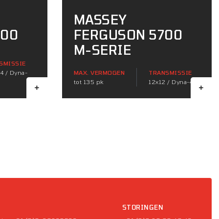
MASSEY
700
FERGUSON 5700
M-SERIE
SMISSIE
4 / Dyna-
MAX. VERMOGEN
TRANSMISSIE
tot 135 pk
12x12 / Dyna-4
P
STORINGEN