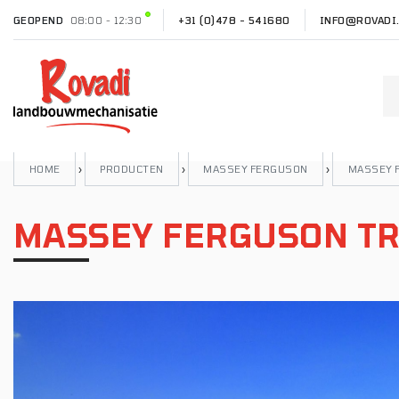
GEOPEND
08:00 - 12:30
+31 (0)478 - 541680
INFO@ROVADI
HOME
›
PRODUCTEN
›
MASSEY FERGUSON
›
MASSEY 
MASSEY FERGUSON T