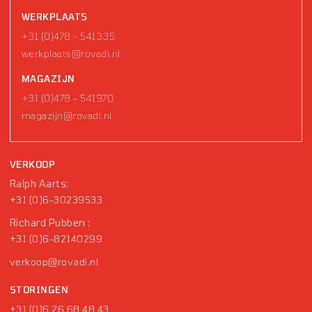
WERKPLAATS
+31 (0)478 - 541335
werkplaats@rovadi.nl
MAGAZIJN
+31 (0)478 - 541970
magazijn@rovadi.nl
VERKOOP
Ralph Aarts:
+31 (0)6-30239533
Richard Pubben :
+31 (0)6-82140299
verkoop@rovadi.nl
STORINGEN
+31 (0)6 26 68 48 43