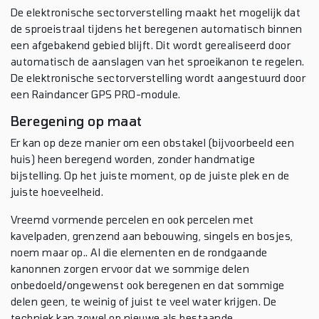
De elektronische sectorverstelling maakt het mogelijk dat
de sproeistraal tijdens het beregenen automatisch binnen
een afgebakend gebied blijft. Dit wordt gerealiseerd door
automatisch de aanslagen van het sproeikanon te regelen.
De elektronische sectorverstelling wordt aangestuurd door
een Raindancer GPS PRO-module.
Beregening op maat
Er kan op deze manier om een obstakel (bijvoorbeeld een
huis) heen beregend worden, zonder handmatige
bijstelling. Op het juiste moment, op de juiste plek en de
juiste hoeveelheid.
Vreemd vormende percelen en ook percelen met
kavelpaden, grenzend aan bebouwing, singels en bosjes,
noem maar op.. Al die elementen en de rondgaande
kanonnen zorgen ervoor dat we sommige delen
onbedoeld/ongewenst ook beregenen en dat sommige
delen geen, te weinig of juist te veel water krijgen. De
techniek kan zowel op nieuwe als bestaande