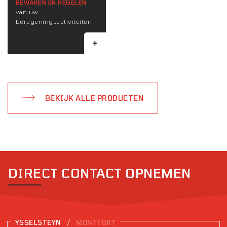
BEWAKEN EN REGELEN
van uw
beregeningsactiviteiten
BEKIJK ALLE PRODUCTEN
DIRECT CONTACT OPNEMEN
/
YSSELSTEYN
MONTFORT