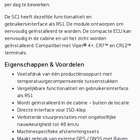
per dag te bewerken.
De SC1 heeft dezelfde functionaliteit en
gebruikersinterface als RS1. De module ontworpen om
eenvoudig geïnstalleerd te worden. De compacte ECU kan
eenvoudig in de cabine en uit het zicht worden
geïnstalleerd. Compatibel met Viper® 4+, CR7™ en CR12™
terminals.
Eigenschappen & Voordelen
Voetafdruk van één productknooppunt met
temperatuurgecompenseerde tussenstukken
Vergelijkbare functionaliteit en gebruikersinterface
als RS1
Wordt geïnstalleerd in de cabine – buiten de locatie
Directe interface voor ISO-klep
Verbeterde stuurprestaties met ongelooflijke
nauwkeurigheid tot 46 km/u
Machinespecifieke afstemmingssets
Maakt gebruik van externe GPS / GNSS met Raven