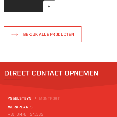
BEKIJK ALLE PRODUCTEN
DIRECT CONTACT OPNEMEN
/
YSSELSTEYN
MONTFORT
WERKPLAATS
+31 (0)478 - 541335