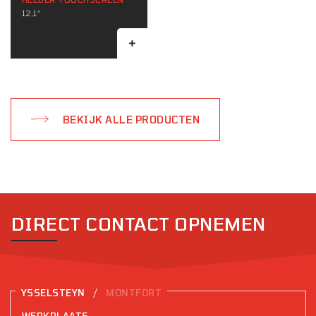
12,1“
BEKIJK ALLE PRODUCTEN
DIRECT CONTACT OPNEMEN
/
YSSELSTEYN
MONTFORT
WERKPLAATS