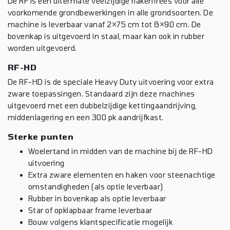
De RF is een uitermate veelzijdige hakenfrees voor alle
voorkomende grondbewerkingen in alle grondsoorten. De
machine is leverbaar vanaf 2×75 cm tot 8×90 cm. De
bovenkap is uitgevoerd in staal, maar kan ook in rubber
worden uitgevoerd.
RF-HD
De RF-HD is de speciale Heavy Duty uitvoering voor extra
zware toepassingen. Standaard zijn deze machines
uitgevoerd met een dubbelzijdige kettingaandrijving,
middenlagering en een 300 pk aandrijfkast.
Sterke punten
Woelertand in midden van de machine bij de RF-HD
uitvoering
Extra zware elementen en haken voor steenachtige
omstandigheden (als optie leverbaar)
Rubber in bovenkap als optie leverbaar
Star of opklapbaar frame leverbaar
Bouw volgens klantspecificatie mogelijk