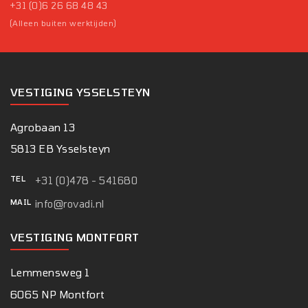
+31 (0)6 26 68 48 43
(Alleen buiten werktijden)
VESTIGING YSSELSTEYN
Agrobaan 13
5813 EB Ysselsteyn
TEL
+31 (0)478 - 541680
MAIL
info@rovadi.nl
VESTIGING MONTFORT
Lemmensweg 1
6065 NP Montfort