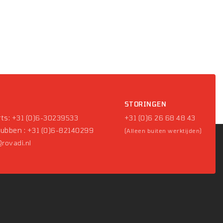
P
STORINGEN
ts:
+31 (0)6-30239533
+31 (0)6 26 68 48 43
Pubben :
+31 (0)6-82140299
(Alleen buiten werktijden)
rovadi.nl