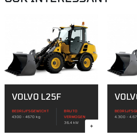
VOLVO L25F
VOLV
BEDRIJFSGEWICHT
BRUTO
BEDRIJFSG
4300 - 4670 kg
VERMOGEN
4.300 - 4.6
36,4 kW