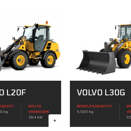
O L20F
VOLVO L30G
EWICHT
BRUTO
BEDRIJFSGEWICHT
B
70 kg
VERMOGEN
5.500 kg
V
36,4 kW
55