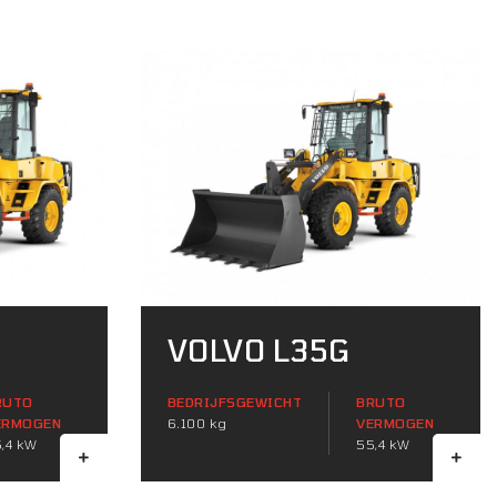
VOLVO L35G
RUTO
BEDRIJFSGEWICHT
BRUTO
ERMOGEN
6.100 kg
VERMOGEN
,4 kW
55,4 kW