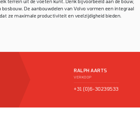
k terrein uit de voeten kunt. Denk bijvoorbeeld aan de bouw,
en bosbouw. De aanbouwdelen van Volvo vormen een integraal
t ze maximale productiviteit en veelzijdigheid bieden.
RALPH AARTS
VERKOOP
+31 (0)6-30239533