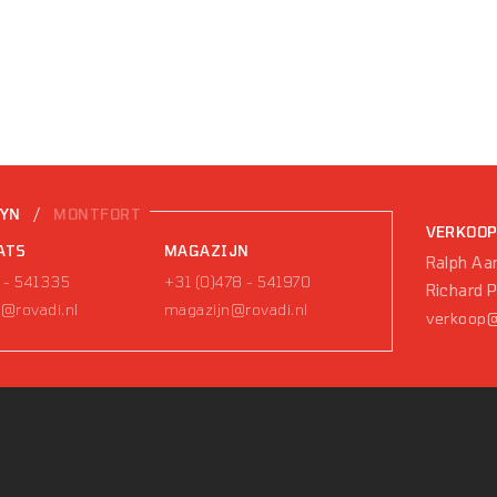
/
EYN
MONTFORT
VERKOO
ATS
MAGAZIJN
Ralph Aar
 - 541335
+31 (0)478 - 541970
Richard 
@rovadi.nl
magazijn@rovadi.nl
verkoop@