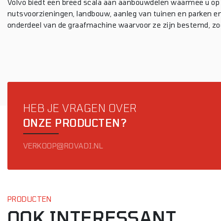
Volvo biedt een breed scala aan aanbouwdelen waarmee u op el
nutsvoorzieningen, landbouw, aanleg van tuinen en parken 
onderdeel van de graafmachine waarvoor ze zijn bestemd, zoda
HEB JE VRAGEN OVER
ONZE PRODUCTEN?
VERKOOP@ROVADI.NL
PRODUCTEN
OOK INTERESSANT