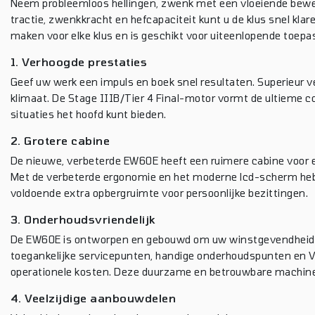
Neem probleemloos hellingen, zwenk met een vloeiende bewegi
tractie, zwenkkracht en hefcapaciteit kunt u de klus snel klar
maken voor elke klus en is geschikt voor uiteenlopende toepa
1. Verhoogde prestaties
Geef uw werk een impuls en boek snel resultaten. Superieur v
klimaat. De Stage IIIB/Tier 4 Final-motor vormt de ultieme 
situaties het hoofd kunt bieden.
2. Grotere cabine
De nieuwe, verbeterde EW60E heeft een ruimere cabine voor
Met de verbeterde ergonomie en het moderne lcd-scherm hebt u
voldoende extra opbergruimte voor persoonlijke bezittingen.
3. Onderhoudsvriendelijk
De EW60E is ontworpen en gebouwd om uw winstgevendheid te
toegankelijke servicepunten, handige onderhoudspunten en V
operationele kosten. Deze duurzame en betrouwbare machine i
4. Veelzijdige aanbouwdelen