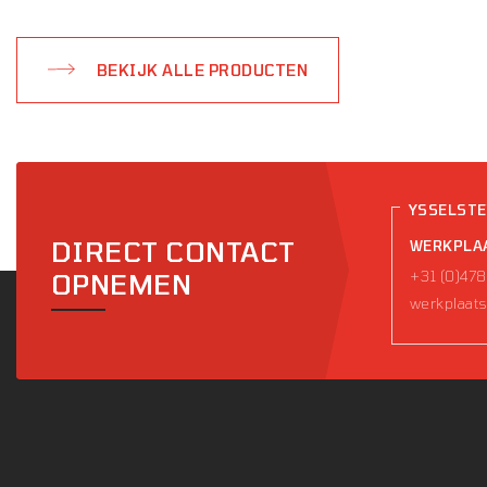
BEKIJK ALLE PRODUCTEN
YSSELST
DIRECT CONTACT
WERKPLA
+31 (0)478
OPNEMEN
werkplaats