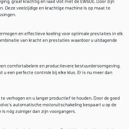
ng, graaf krachtig en laad vlot met de EW60E. Door zijn
en. Deze veelzijdige en krachtige machine is op maat te
ssingen.
ermogen en effectieve koeling voor optimale prestaties in elk
combinatie van kracht en prestaties waardoor u uitdagende
 een comfortabelere en productievere bestuurdersomgeving.
 een perfecte controle bij elke klus. Er is nu meer dan
 verhogen en u langer productief te houden. Door de goed
olvo’s automatische motoruitschakeling bespaart u op de
s nóg zuiniger dan zijn voorgangers.