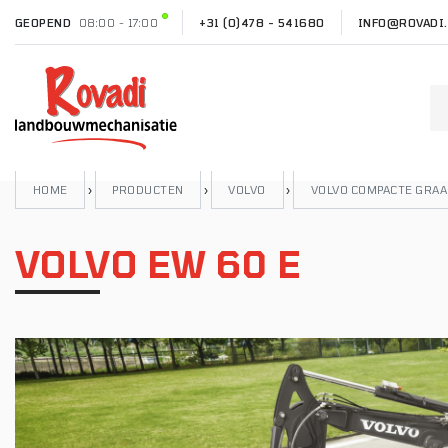
GEOPEND
08:00 - 17:00
+31 (0)478 - 541680
INFO@ROVADI.
HOME
›
PRODUCTEN
›
VOLVO
›
VOLVO COMPACTE GRA
VOLVO EW 60 E