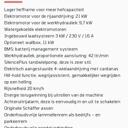
Lager hefframe voor meer hefcapaciteit
Elektromotor voor de rijaandrijving: 21 kW
Elektromotor voor de werkhydrauliek: 9,7 kW
Watergekoelde elektromotoren
Ingebouwd laadsysteem 3 kW / 230 V / 16 A
Optioneel: wallbox, 11 kW
BMS: batterij management systeem
Werkhydrauliek, proportionele aansturing: 42 ltr/min
SilencePlus tandwielpomp, deze is zeer stil.
Elektrisch aangestuurde 4-wielaandrijving met cardanas
Hill-hold functie, wegrijassistent, gemakkelijker wegrijden
op een helling
Rijsnelheid 20 km/h
Energie terugwinning bij uitrollen van de machine
Achteruitrijalarm, deze is eenvoudig in en uit te schakelen
Originele Schäffer assen
Onderhoudsvrije lammellenrem als bedrijfs – en
parkeerrem
Onderhoudsvrije pendelverbinding