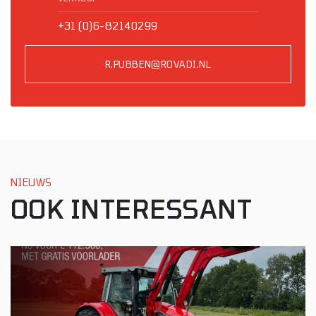
+31 (0)6-82140299
R.PUBBEN@ROVADI.NL
NIEUWS
OOK INTERESSANT