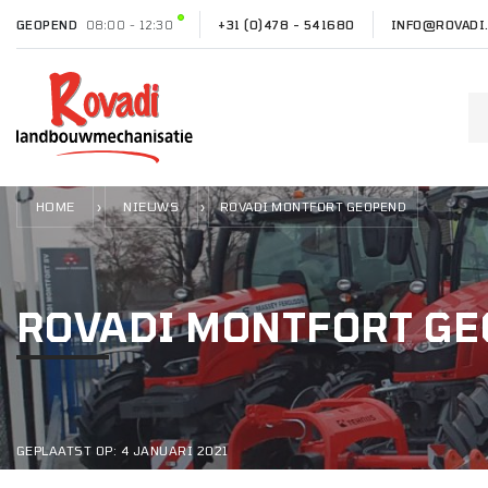
GEOPEND
08:00 - 12:30
+31 (0)478 - 541680
INFO@ROVADI
HOME
NIEUWS
›
›
ROVADI MONTFORT GEOPEND
ROVADI MONTFORT G
GEPLAATST OP: 4 JANUARI 2021