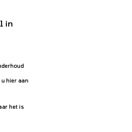
 in
onderhoud
 u hier aan
ar het is