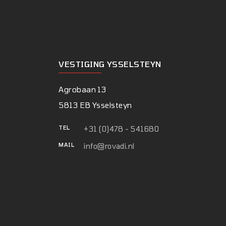
VESTIGING YSSELSTEYN
Agrobaan 13
5813 EB Ysselsteyn
TEL
+31 (0)478 - 541680
MAIL
info@rovadi.nl