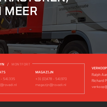
N MEER
/
EYN
MONTFORT
VERKOO
ATS
MAGAZIJN
Ralph Aar
 - 541335
+31 (0)478 - 541970
Richard 
@rovadi.nl
magazijn@rovadi.nl
verkoop@