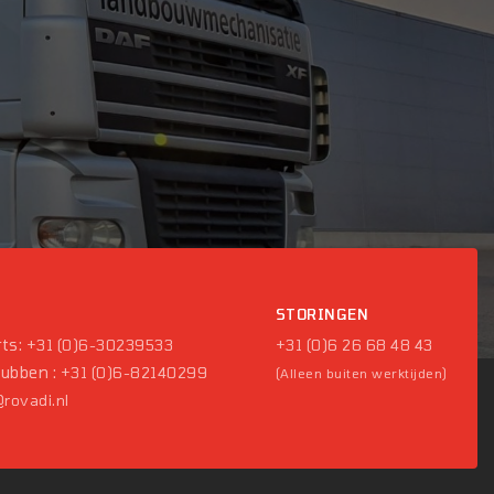
P
STORINGEN
ts:
+31 (0)6-30239533
+31 (0)6 26 68 48 43
Pubben :
+31 (0)6-82140299
(Alleen buiten werktijden)
rovadi.nl