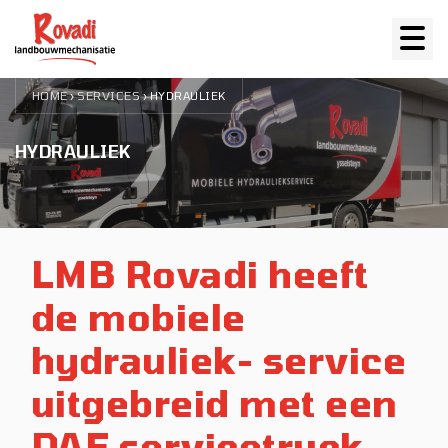
HOME
SERVICES
›
›
HYDRAULIEK
HYDRAULIEK
LMB Rovadi heeft
de mobiele
hydrauliek- service
uitgebreid met een
DAF servicetruck.