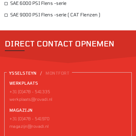
SAE 6000 PSI Flens -serie
SAE 9000 PSI Flens -serie ( CAT Flenzen )
DIRECT CONTACT OPNEMEN
/
YSSELSTEYN
MONTFORT
WERKPLAATS
+31 (0)478 - 541335
werkplaats@rovadi.nl
MAGAZIJN
+31 (0)478 - 541970
magazijn@rovadi.nl