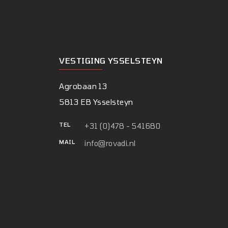
VESTIGING YSSELSTEYN
Agrobaan 13
5813 EB Ysselsteyn
TEL
+31 (0)478 - 541680
MAIL
info@rovadi.nl