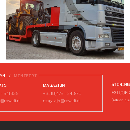
/
EYN
MONTFORT
STORIN
ATS
MAGAZIJN
+31 (0)6 
 - 541335
+31 (0)478 - 541970
(Alleen bu
@rovadi.nl
magazijn@rovadi.nl