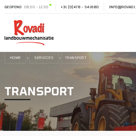
GEOPEND
08:00 - 12:30
+31 (0)478 - 541680
INFO@ROVADI
HOME
SERVICES
›
›
TRANSPORT
TRANSPORT