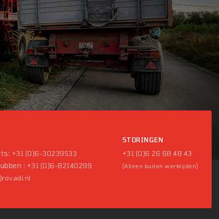
P
STORINGEN
ts:
+31 (0)6-30239533
+31 (0)6 26 68 48 43
Pubben :
+31 (0)6-82140299
(Alleen buiten werktijden)
rovadi.nl