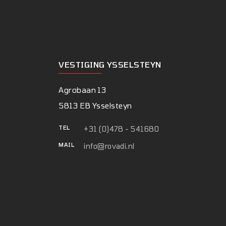
VESTIGING YSSELSTEYN
Agrobaan 13
5813 EB Ysselsteyn
TEL
+31 (0)478 - 541680
MAIL
info@rovadi.nl