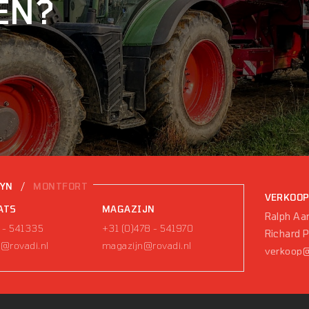
EN?
/
EYN
MONTFORT
VERKOO
ATS
MAGAZIJN
Ralph Aar
 - 541335
+31 (0)478 - 541970
Richard 
@rovadi.nl
magazijn@rovadi.nl
verkoop@