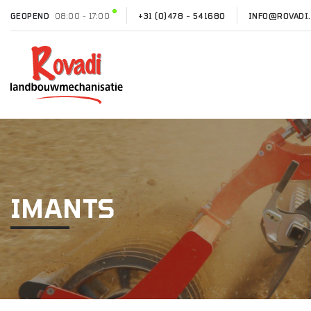
GEOPEND
08:00 - 17:00
+31 (0)478 - 541680
INFO@ROVADI.
IMANTS