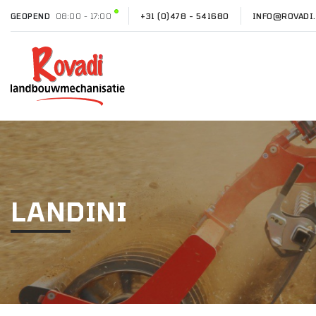
GEOPEND
08:00 - 17:00
+31 (0)478 - 541680
INFO@ROVADI.
LANDINI