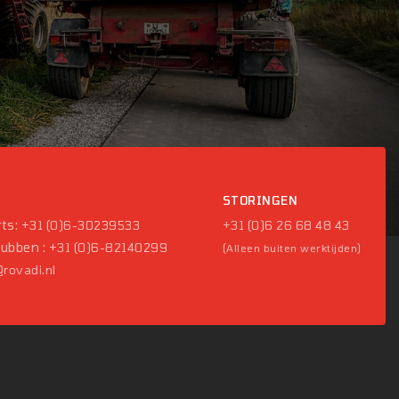
P
STORINGEN
ts:
+31 (0)6-30239533
+31 (0)6 26 68 48 43
Pubben :
+31 (0)6-82140299
(Alleen buiten werktijden)
rovadi.nl