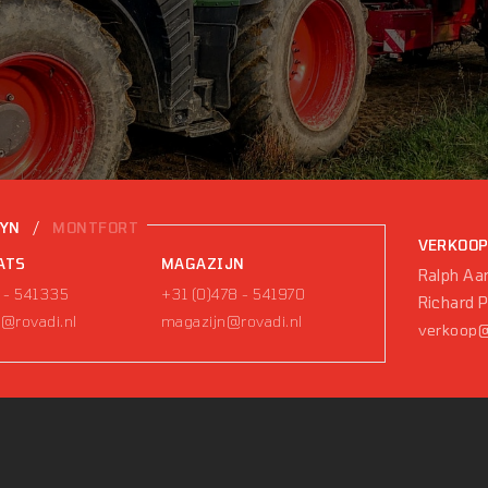
/
EYN
MONTFORT
VERKOO
ATS
MAGAZIJN
Ralph Aar
 - 541335
+31 (0)478 - 541970
Richard 
@rovadi.nl
magazijn@rovadi.nl
verkoop@