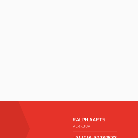
RALPH AARTS
VERKOOP
+31 (0)6-30239533