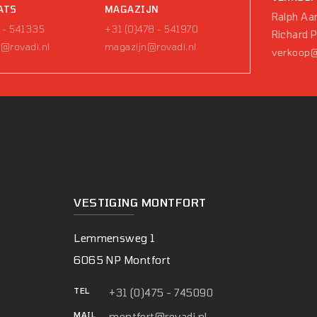
ATS
MAGAZIJN
Ralph Aar
 - 541335
+31 (0)478 - 541970
Richard 
@rovadi.nl
magazijn@rovadi.nl
verkoop@
VESTIGING MONTFORT
Lemmensweg 1
6065 NP Montfort
TEL
+31 (0)475 - 745090
MAIL
montfort@rovadi.nl