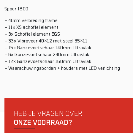
Spoor 1800
– 40cm verbreding frame
– 11x XS schoffel element
– 3x Schoffel element EGS
– 33x Vibroveer 40×12 met steel 35×11
– 15x Ganzevoetschaar 140mm Ultravlak
– 6x Ganzevoetschaar 240mm Ultravlak
– 12x Ganzevoetschaar 160mm Ultravlak
– Waarschuwingsborden + houders met LED verlichting
HEB JE VRAGEN OVER
ONZE VOORRAAD?