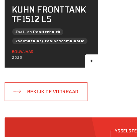
KUHN FRONTTANK
TF1512 LS
Zaai- en Poottechniek
Zaaimachine/ zaaibedcombinatie
BOUWJAAR
2023
BEKIJK DE VOORRAAD
YSSELST