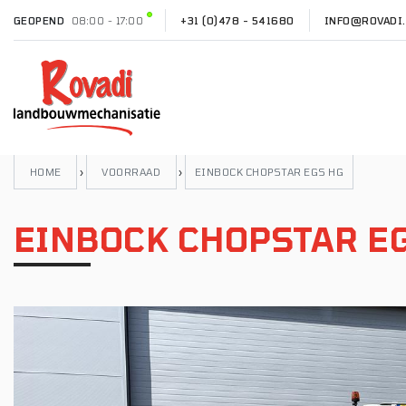
GEOPEND
08:00 - 17:00
+31 (0)478 - 541680
INFO@ROVADI.
HOME
›
VOORRAAD
›
EINBOCK CHOPSTAR EGS HG
EINBOCK CHOPSTAR E