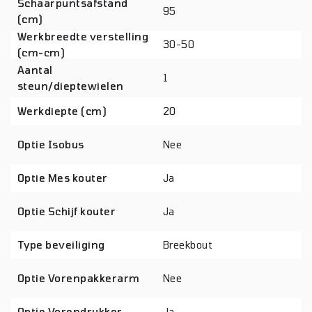
Schaarpuntsafstand
95
(cm)
Werkbreedte verstelling
30-50
(cm-cm)
Aantal
1
steun/dieptewielen
Werkdiepte (cm)
20
Optie Isobus
Nee
Optie Mes kouter
Ja
Optie Schijf kouter
Ja
Type beveiliging
Breekbout
Optie Vorenpakkerarm
Nee
Optie Vorendrukker
Ja