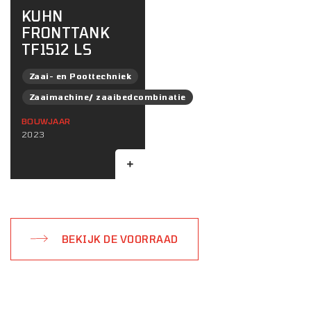
KUHN
FRONTTANK
TF1512 LS
Zaai- en Poottechniek
Zaaimachine/ zaaibedcombinatie
BOUWJAAR
2023
BEKIJK DE VOORRAAD