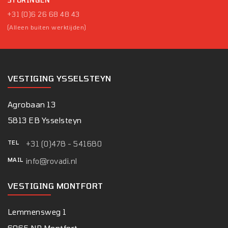
+31 (0)6 26 68 48 43
(Alleen buiten werktijden)
VESTIGING YSSELSTEYN
Agrobaan 13
5813 EB Ysselsteyn
TEL
+31 (0)478 - 541680
MAIL
info@rovadi.nl
VESTIGING MONTFORT
Lemmensweg 1
6065 NP Montfort