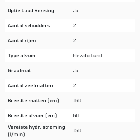
Optie Load Sensing
Ja
Aantal schudders
2
Aantal rijen
2
Type afvoer
Elevatorband
Graafmat
Ja
Aantal zeefmatten
2
Breedte matten (cm)
160
Breedte afvoer (cm)
60
Vereiste hydr. stroming
150
(l/min)