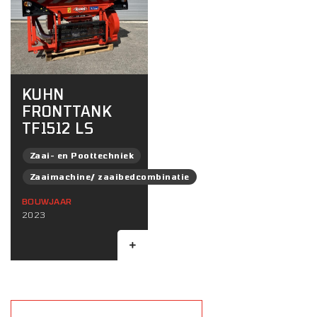
KUHN
FRONTTANK
TF1512 LS
Zaai- en Poottechniek
Zaaimachine/ zaaibedcombinatie
BOUWJAAR
2023