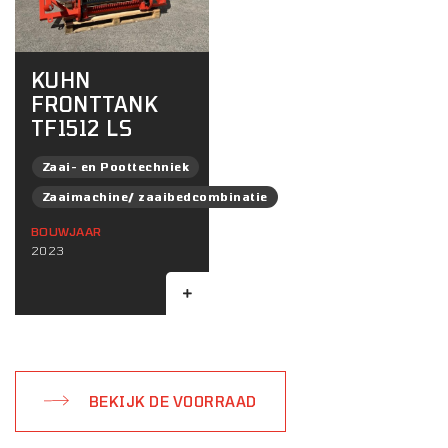
KUHN
FRONTTANK
TF1512 LS
Zaai- en Poottechniek
Zaaimachine/ zaaibedcombinatie
BOUWJAAR
2023
BEKIJK DE VOORRAAD