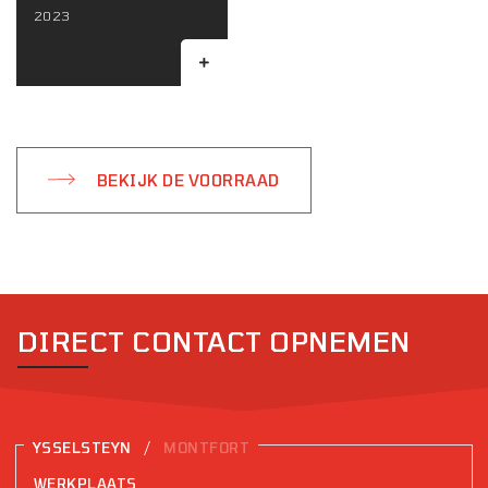
2023
BEKIJK DE VOORRAAD
DIRECT CONTACT OPNEMEN
/
YSSELSTEYN
MONTFORT
WERKPLAATS