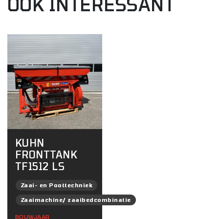
OOK INTERESSANT
KUHN
FRONTTANK
TF1512 LS
Zaai- en Poottechniek
Zaaimachine/ zaaibedcombinatie
BOUWJAAR