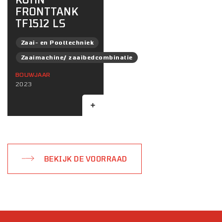
FRONTTANK
TF1512 LS
Zaai- en Poottechniek
Zaaimachine/ zaaibedcombinatie
BOUWJAAR
2023
BEKIJK DE VOORRAAD