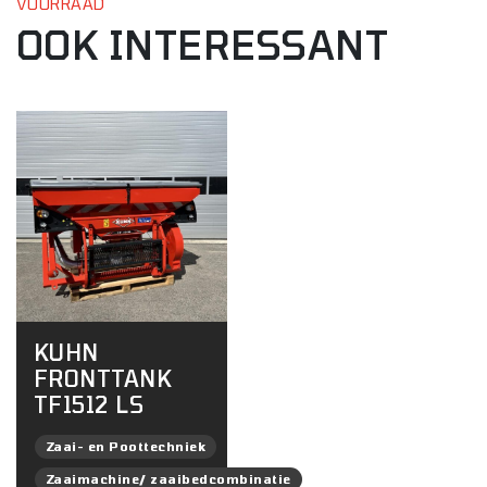
VOORRAAD
OOK INTERESSANT
KUHN
FRONTTANK
TF1512 LS
Zaai- en Poottechniek
Zaaimachine/ zaaibedcombinatie