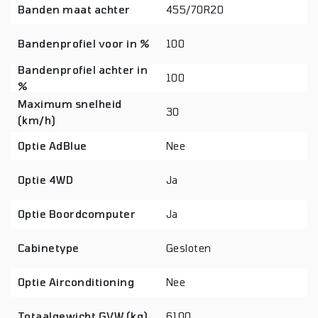
Banden maat achter
455/70R20
Bandenprofiel voor in %
100
Bandenprofiel achter in
100
%
Maximum snelheid
30
(km/h)
Optie AdBlue
Nee
Optie 4WD
Ja
Optie Boordcomputer
Ja
Cabinetype
Gesloten
Optie Airconditioning
Nee
Totaalgewicht GVW (kg)
6100