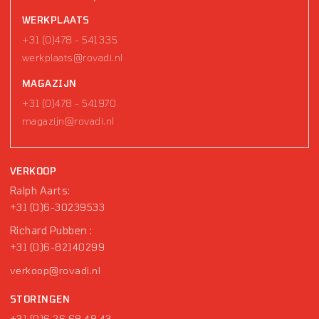
WERKPLAATS
+31 (0)478 - 541335
werkplaats@rovadi.nl
MAGAZIJN
+31 (0)478 - 541970
magazijn@rovadi.nl
VERKOOP
Ralph Aarts:
+31 (0)6-30239533
Richard Pubben :
+31 (0)6-82140299
verkoop@rovadi.nl
STORINGEN
+31 (0)6 26 68 48 43