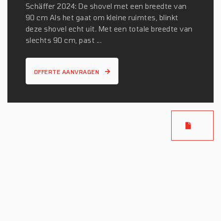
Schäffer 2024: De shovel met een breedte van
90 cm Als het gaat om kleine ruimtes, blinkt
deze shovel echt uit. Met een totale breedte van
slechts 90 cm, past ...
OFFERTE AANVRAGEN