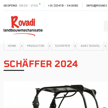
GEOPEND
08:00 - 17:00
+31 (0)478 - 541680
INFO@ROVADI.
HOME
›
PRODUCTEN
›
SCHÄFFER
›
AGRI SHOVEL
›
SCHÄFFER 2024