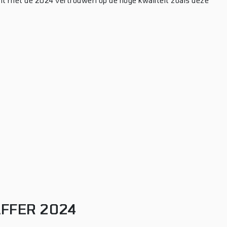
unt met de 2024 vertrouwen op de hoge kwaliteit zoals deze
FFER 2024