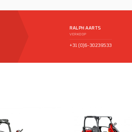
RALPH AARTS
VERKOOP
+31 (0)6-30239533