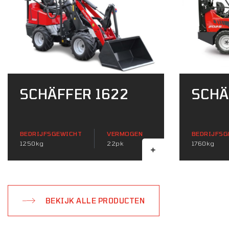
SCHÄFFER 1622
SCHÄ
BEDRIJFSGEWICHT
VERMOGEN
BEDRIJFSG
1250kg
22pk
1760kg
BEKIJK ALLE PRODUCTEN