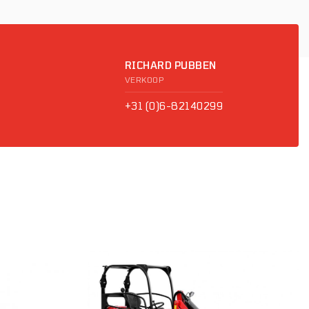
RICHARD PUBBEN
VERKOOP
+31 (0)6-82140299