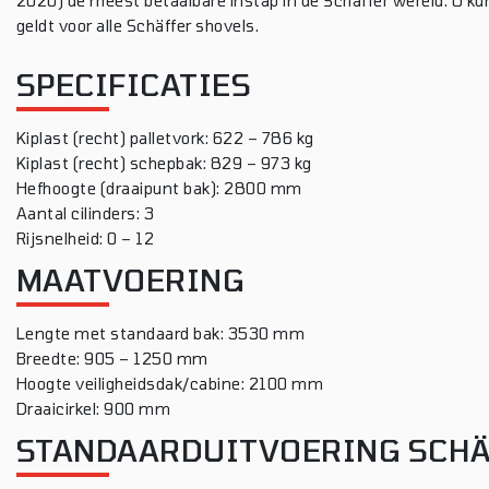
2020) de meest betaalbare instap in de Schäffer wereld. U k
geldt voor alle Schäffer shovels.
SPECIFICATIES
Kiplast (recht) palletvork: 622 – 786 kg
Kiplast (recht) schepbak: 829 – 973 kg
Hefhoogte (draaipunt bak): 2800 mm
Aantal cilinders: 3
Rijsnelheid: 0 – 12
MAATVOERING
Lengte met standaard bak: 3530 mm
Breedte: 905 – 1250 mm
Hoogte veiligheidsdak/cabine: 2100 mm
Draaicirkel: 900 mm
STANDAARDUITVOERING SCHÄ