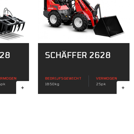
028
SCHÄFFER 2628
ERMOGEN
BEDRIJFSGEWICHT
VERMOGEN
5pk
1850kg
25pk