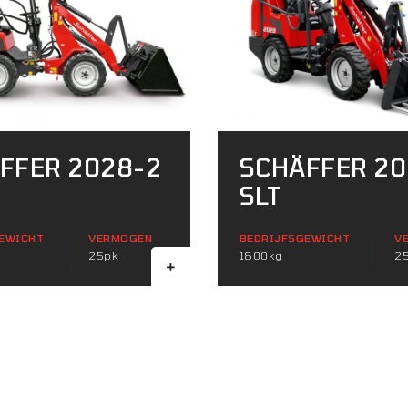
FFER 2028-2
SCHÄFFER 2
SLT
EWICHT
VERMOGEN
BEDRIJFSGEWICHT
V
25pk
1800kg
2