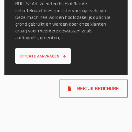
ROLLSTAR. Zo heten bij Einböck de
schoffelmachines met stervormige schijven.
Deze machines worden hoofdzakelijk op lichte
grond gebruikt en worden door onze klanten
graag voor meerdere gewassen zoals
aardappels, groenten, ...
OFFERTE AANVRAGEN
BEKIJK BROCHURE