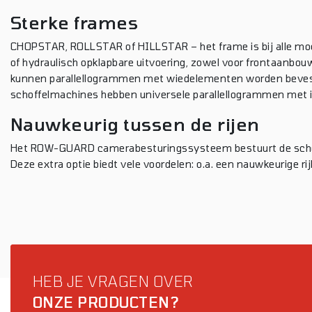
Sterke frames
CHOPSTAR, ROLLSTAR of HILLSTAR – het frame is bij alle mode
of hydraulisch opklapbare uitvoering, zowel voor frontaanbo
kunnen parallellogrammen met wiedelementen worden bevestigd
schoffelmachines hebben universele parallellogrammen met i
Nauwkeurig tussen de rijen
Het ROW-GUARD camerabesturingssysteem bestuurt de schoff
Deze extra optie biedt vele voordelen: o.a. een nauwkeurige ri
HEB JE VRAGEN OVER
ONZE PRODUCTEN?