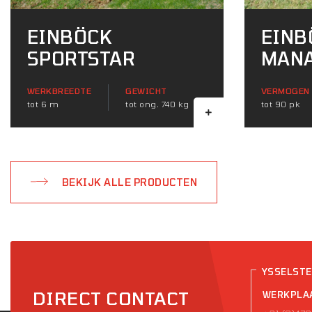
EINBÖCK
EINB
SPORTSTAR
MAN
WERKBREEDTE
GEWICHT
VERMOGEN
tot 6 m
tot ong. 740 kg
tot 90 pk
BEKIJK ALLE PRODUCTEN
YSSELST
DIRECT CONTACT
WERKPLA