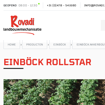
GEOPEND
08:00 - 12:30
+31 (0)478 - 541680
INFO@ROVADI
HOME
›
PRODUCTEN
›
EINBÖCK
›
EINBÖCK AKKERBO
EINBÖCK ROLLSTAR