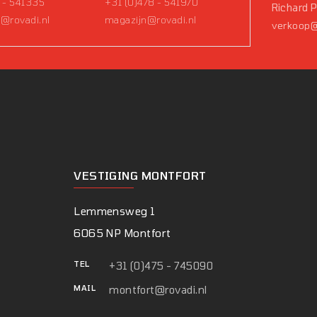
 - 541335
+31 (0)478 - 541970
Richard 
@rovadi.nl
magazijn@rovadi.nl
verkoop@
VESTIGING MONTFORT
Lemmensweg 1
6065 NP Montfort
TEL
+31 (0)475 - 745090
MAIL
montfort@rovadi.nl