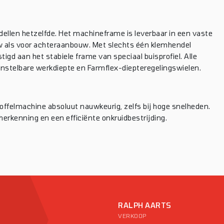
llen hetzelfde. Het machineframe is leverbaar in een vaste
uw als voor achteraanbouw. Met slechts één klemhendel
 aan het stabiele frame van speciaal buisprofiel. Alle
nstelbare werkdiepte en Farmflex-diepteregelingswielen.
elmachine absoluut nauwkeurig, zelfs bij hoge snelheden.
jherkenning en een efficiënte onkruidbestrijding.
RALPH AARTS
VERKOOP