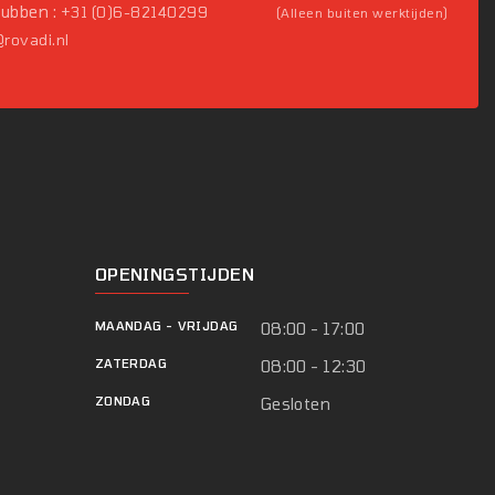
Pubben :
+31 (0)6-82140299
(Alleen buiten werktijden)
rovadi.nl
OPENINGSTIJDEN
MAANDAG
-
VRIJDAG
08:00 - 17:00
ZATERDAG
08:00 - 12:30
ZONDAG
Gesloten