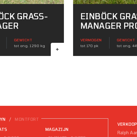
ÖCK GRASS-
EINBÖCK GRA
AGER
MANAGER PR
GEWICHT
VERMOGEN
GEWICHT
tot ong. 1290 kg
tot 170 pk
tot ong. 4
/
EYN
MONTFORT
VERKOO
ATS
MAGAZIJN
Ralph Aar