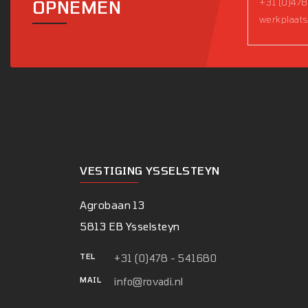
+31 (0)478
OPNEMEN
werkplaats
VESTIGING YSSELSTEYN
Agrobaan 13
5813 EB Ysselsteyn
TEL
+31 (0)478 - 541680
MAIL
info@rovadi.nl