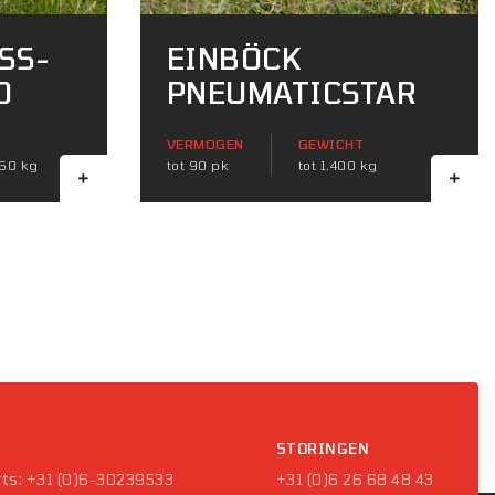
SS-
EINBÖCK
O
PNEUMATICSTAR
VERMOGEN
GEWICHT
450 kg
tot 90 pk
tot 1.400 kg
P
STORINGEN
ts:
+31 (0)6-30239533
+31 (0)6 26 68 48 43