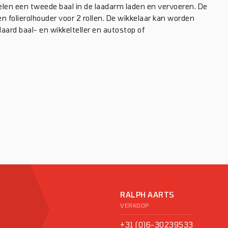
len een tweede baal in de laadarm laden en vervoeren. De
en folierolhouder voor 2 rollen. De wikkelaar kan worden
aard baal- en wikkelteller en autostop of
RALPH AARTS
VERKOOP
+31 (0)6-30239533