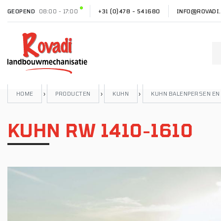
GEOPEND
08:00 - 17:00
+31 (0)478 - 541680
INFO@ROVADI.
HOME
›
PRODUCTEN
›
KUHN
›
KUHN BALENPERSEN EN
KUHN RW 1410-1610