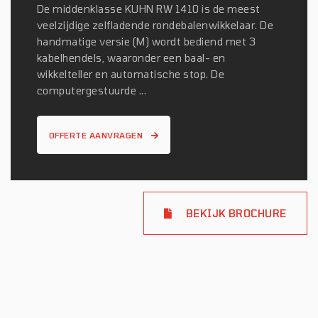
De middenklasse KUHN RW 1410 is de meest
veelzijdige zelfladende rondebalenwikkelaar. De
handmatige versie (M) wordt bediend met 3
kabelhendels, waaronder een baal- en
wikkelteller en automatische stop. De
computergestuurde ...
OFFERTE AANVRAGEN
BEKIJK BROCHURE