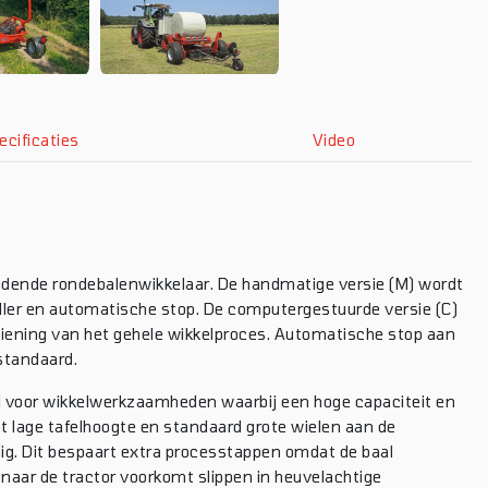
ecificaties
Video
adende rondebalenwikkelaar. De handmatige versie (M) wordt
ller en automatische stop. De computergestuurde versie (C)
diening van het gehele wikkelproces. Automatische stop aan
 standaard.
l voor wikkelwerkzaamheden waarbij een hoge capaciteit en
t lage tafelhoogte en standaard grote wielen aan de
dig. Dit bespaart extra processtappen omdat de baal
aar de tractor voorkomt slippen in heuvelachtige