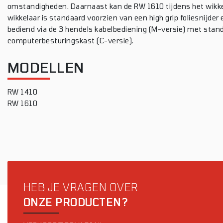
omstandigheden. Daarnaast kan de RW 1610 tijdens het wikke
wikkelaar is standaard voorzien van een high grip foliesnijder 
bediend via de 3 hendels kabelbediening (M-versie) met stand
computerbesturingskast (C-versie).
MODELLEN
RW 1410
RW 1610
HEB JE VRAGEN OVER
ONZE PRODUCTEN?