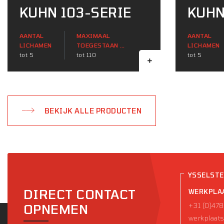
KUHN 103-SERIE
KUHN
AANTAL
MAXIMAAL
AANTAL
LICHAMEN
TOEGESTAAN ​​
LICHAMEN
tot 5
TRACTORVERMOGEN
tot 110
tot 5
(KW)
BEKIJK ALLE PRODUCTEN
YSSELST
DIRECT CONTACT
WERKPLA
+31 (0)478
OPNEMEN
werkplaats