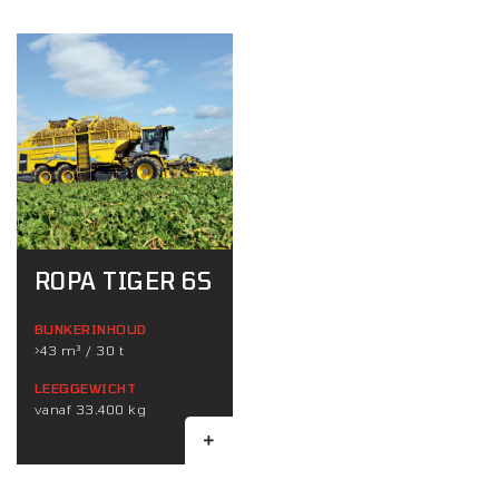
ROPA TIGER 6S
BUNKERINHOUD
>43 m³ / 30 t
LEEGGEWICHT
vanaf 33.400 kg