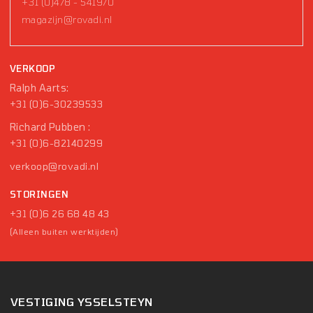
+31 (0)478 - 541970
magazijn@rovadi.nl
VERKOOP
Ralph Aarts:
+31 (0)6-30239533
Richard Pubben :
+31 (0)6-82140299
verkoop@rovadi.nl
STORINGEN
+31 (0)6 26 68 48 43
(Alleen buiten werktijden)
VESTIGING YSSELSTEYN