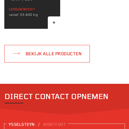
LEEGGEWICHT
vanaf 33.400 kg
BEKIJK ALLE PRODUCTEN
DIRECT CONTACT OPNEMEN
/
YSSELSTEYN
MONTFORT