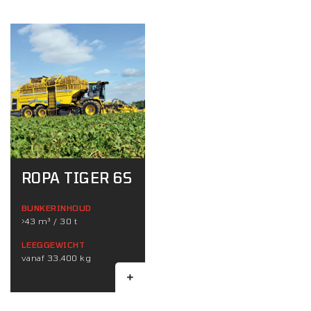
ROPA TIGER 6S
BUNKERINHOUD
>43 m³ / 30 t
LEEGGEWICHT
vanaf 33.400 kg