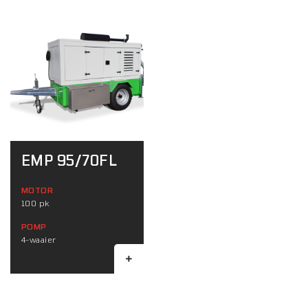
EMP 95/70FL
MOTOR
100 pk
POMP
4-waaier