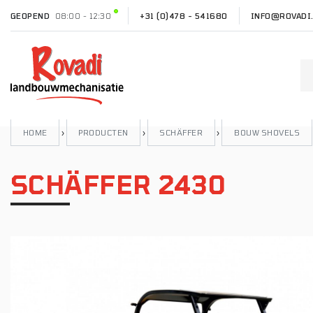
GEOPEND
08:00 - 12:30
+31 (0)478 - 541680
INFO@ROVADI
HOME
›
PRODUCTEN
›
SCHÄFFER
›
BOUW SHOVELS
SCHÄFFER 2430