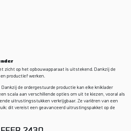
under
et zicht op het opbouwapparaat is uitstekend. Dankzij de
 en productief werken.
s. Dankzij de ordergestuurde productie kan elke kniklader
en scala aan verschillende opties om uit te kiezen, vooral als
lende uitrustingsstukken verkrijgbaar. Ze variëren van een
ik; dit vereist een geavanceerd uitrustingspakket op de
FFER 2430