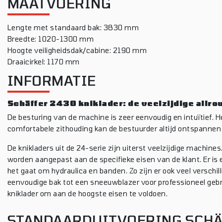
MAATVOERING
Lengte met standaard bak: 3830 mm
Breedte: 1020-1300 mm
Hoogte veiligheidsdak/cabine: 2190 mm
Draaicirkel: 1170 mm
INFORMATIE
Schäffer 2430 kniklader: de veelzijdige allro
De besturing van de machine is zeer eenvoudig en intuïtief. H
comfortabele zithouding kan de bestuurder altijd ontspannen
De knikladers uit de 24-serie zijn uiterst veelzijdige machine
worden aangepast aan de specifieke eisen van de klant. Er is e
het gaat om hydraulica en banden. Zo zijn er ook veel verschil
eenvoudige bak tot een sneeuwblazer voor professioneel gebru
kniklader om aan de hoogste eisen te voldoen.
STANDAARDUITVOERING SCHÄ