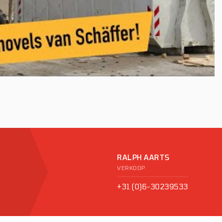
RALPH AARTS
VERKOOP
+31 (0)6-30239533