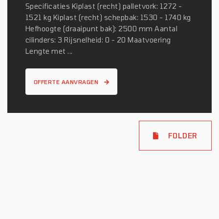
Specificaties Kiplast (recht) palletvork: 1272 -
1521 kg Kiplast (recht) schepbak: 1530 - 1740 kg
Hefhoogte (draaipunt bak): 2500 mm Aantal
cilinders: 3 Rijsnelheid: 0 - 20 Maatvoering
Lengte met ...
OFFERTE AANVRAGEN
FOLDER