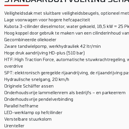
Veiligheidsdak met sluitbare veiligheidsbeugels, optioneel met
Lage voorwagen voor hogere hefcapaciteit
Kubota 3-cilinder dieselmotor, water gekoeld, 18,5 kW = 25 P
Hoog koppel door gebruik te maken van een cilinderinhoud van 
Gecombineerde oliekoeler
Zware tandwielpomp, werkhydrauliek 42 ltr/min
Hoge druk aandrijving HD-plus (510 bar)
HTF: High Traction Force, automatische stuwkrachtregeling, wa
overdrive
SPT: elektronisch geregelde rijaandrijving, de rijaandrijving p
Hydraulische snelgang, 20 km/h
Originele Schäffer assen
Onderhoudsvrije lammellenrem als bedrijfs – en parkeerrem
Onderhoudsvrije pendelverbinding
Parallel hefframe
LED-werklamp op hefcilinder
Verstelbare stuurkolom
Urenteller