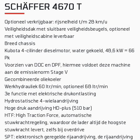
SCHÄFFER 4670 T
Optioneel verkrijgbaar: rijsnelheid t/m 28 km/u
Veiligheidsdak met sluitbare veiligheidsbeugels, optioneel
met veiligheidscabine leverbaar
Breed chassis
Kubota 4-cilinder dieselmotor, water gekoeld, 48,6 kW = 66
Pk
Voorzien van DOC en DPF, hiermee voldoet deze machine
aan de emissienorm Stage V
Gecombineerde oliekoeler
Werkhydrauliek 60 ltr/min, optioneel 68 ltr/min
3e functie met elektrische drukontlasting
Hydrostatische 4-wielaandrijving
Hoge druk aandrijving HD-plus (510 bar)
HTF: High Traction Force, automatische
stuwkrachtregeling, waardoor de lader altijd de hoogste
stuwkracht levert, zelfs bij overdrive
SPT: elektronisch geregelde rijaandrijving, de rijaandrijving